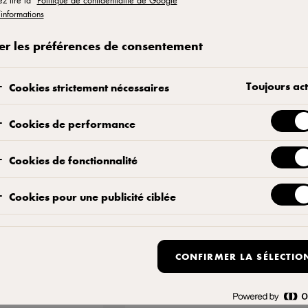
ez lire la
Politique de confidentialité de Google
’informations
u Arla Pro , un
er les préférences de consentement
i vous
La force du
Toujours act
Cookies strictement nécessaires
llé du boeuf,
Cookies de performance
Cookies de fonctionnalité
1- Salez et poivrez les steaks puis 
Cookies pour une publicité ciblée
2- Nappez vos pains de beurre clarifi
sous salamandre ou au four
CONFIRMER LA SÉLECTIO
3- Cou pez finement l’oignon et faite