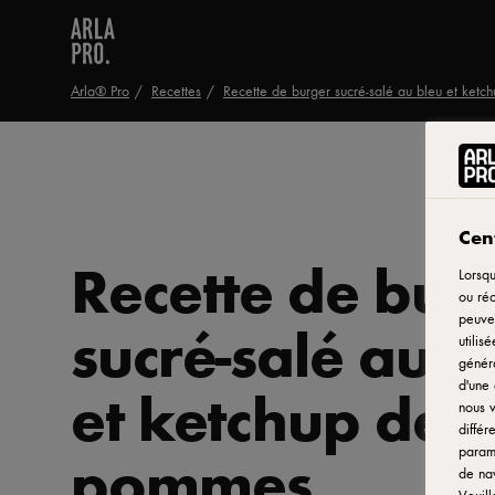
Arla® Pro
Recettes
Recette de burger sucré-salé au bleu et ket
Cent
Recette de bur
Lorsqu
ou réc
peuven
sucré-salé au b
utilis
généra
et ketchup de
d'une 
nous v
différ
pommes
paramè
de nav