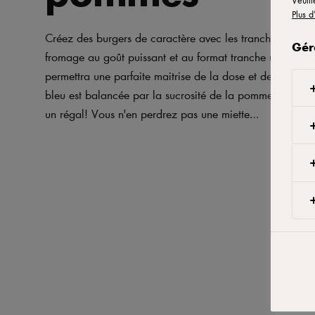
Veuill
Plus d
Créez des burgers de caractère avec les tranches de ble
Gér
fromage au goût puissant et au format tranche unique qu
permettra une parfaite maitrise de la dose et des coûts. 
bleu est balancée par la sucrosité de la pomme et le gri
un régal! Vous n'en perdrez pas une miette…