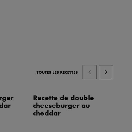
TOUTES LES RECETTES
rger
Recette de double
B
ddar
cheeseburger au
l'
cheddar
ch
c