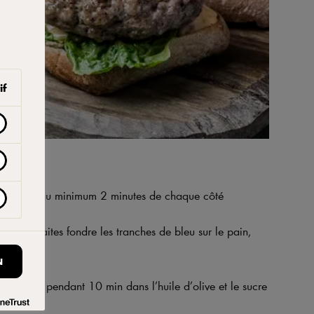
if
faire cuire au minimum 2 minutes de chaque côté
é, puis faites fondre les tranches de bleu sur le pain,
N
s - le suer pendant 10 min dans l’huile d’olive et le sucre