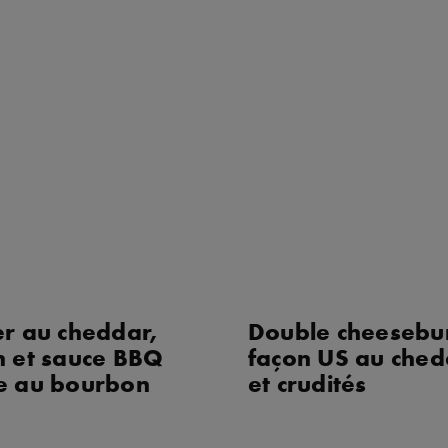
r au cheddar,
Double cheesebu
 et sauce BBQ
façon US au che
e au bourbon
et crudités