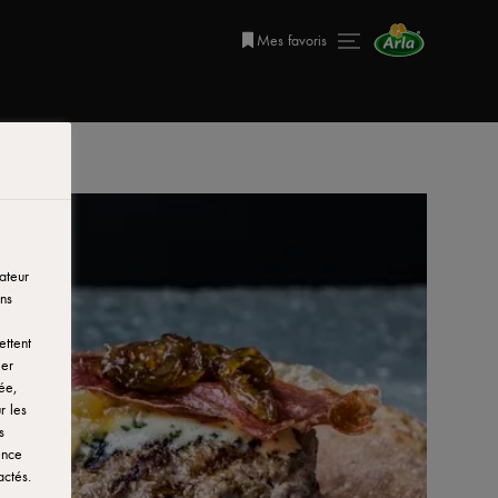
Mes favoris
ateur
ns
ettent
ier
ée,
r les
s
ence
actés.