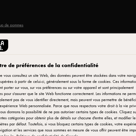
chup de pommes
Imprimer
re de préférences de la confidentialité
ger
e vous consultez un site Web, des données peuvent être stockées dans votre navig
upérées à partir de celui-ci, généralement sous la forme de cookies. Ces informatio
t porter sur vous, sur vos préférences ou sur votre appareil et sont principalement
leu
ées pour s'assurer que le site Web fonctionne correctement. Les informations ne perm
lement pas de vous identifier directement, mais peuvent vous permettre de bénéfic
expérience Web personnalisée. Parce que nous respectons votre droit à la vie priv
ous donnons la possibilité de ne pas autoriser certains types de cookies. Cliquez su
entes catégories pour obtenir plus de détails sur chacune d'entre elles, et modifier le
tres par défaut. Toutefois, si vous bloquez certains types de cookies, votre expéri
igation et les services que nous sommes en mesure de vous offrir peuvent être imp