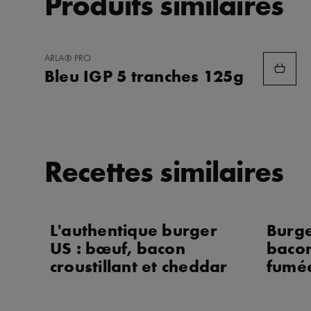
Produits similaires
AJOUTER
ARLA® PRO
AUX
Bleu IGP 5 tranches 125g
FAVORIS
Recettes similaires
L'authentique burger
Burge
US : bœuf, bacon
bacon
croustillant et cheddar
fumé