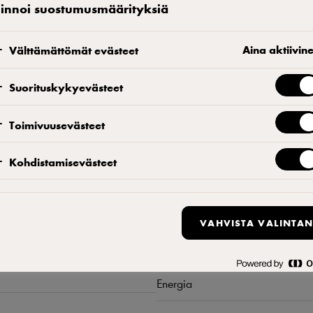
linnoi suostumusmäärityksiä
KATSO, MISTÄ VOIT OSTAA TUOTTEEN
L
Aina aktiivin
Välttämättömät evästeet
Löydä yhteyshenkilösi
Suorituskykyevästeet
Toimivuusevästeet
Kohdistamisevästeet
Ravintosisältö
VAHVISTA VALINTAN
Energia
5711953201677
Energia