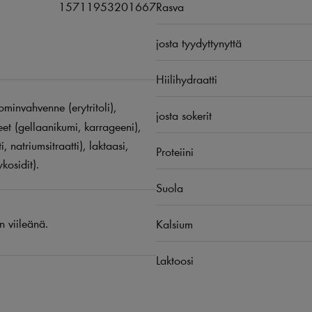
15711953201667
Rasva
josta tyydyttynyttä
Hiilihydraatti
ominvahvenne (erytritoli),
josta sokerit
et (gellaanikumi, karrageeni),
atriumsitraatti), laktaasi,
Proteiini
kosidit).
Suola
n viileänä.
Kalsium
Laktoosi