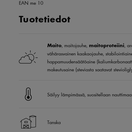
EAN me 10
Tuotetiedot
Maito
, maitojauhe,
maitoproteiini
, ar
vähärasvainen kaakaojauhe, stabilointiaine
happamuudensäätöaine (kaliumkarbonaatti, n
makeutusaine (steviasta saatavat stevioligly
Säilyy lämpimässä, suositellaan nauttimaa
Tanska