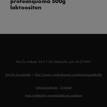
proteiinijuoma 500g
laktoositon
Arla Oy Kotkatie 34 01150 Söderkulla, puh. 09-272001
Arla Pro Kuvapankki
|
Arla Connect -verkkokauppa suoratoimitusasiakkaille
Tietosuojaseloste
|
Evästeet
Avaa evästeiden ponnahdusikkuna uudelleen