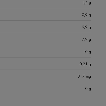
1,4 g
0,9 g
9,9 g
7,9 g
10 g
0,21 g
317 mg
0 g