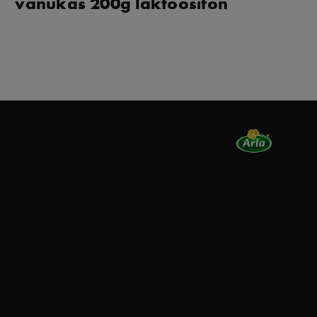
vanukas 200g laktoositon