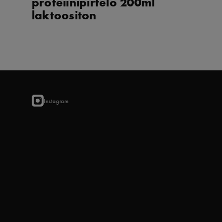
proteiinipirtelö 200ml
laktoositon
Instagram