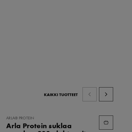
KAIKKI TUOTTEET
LISÄÄ
ARLA® PROTEIN
SUOSIKKEIHIN
Arla Protein suklaa