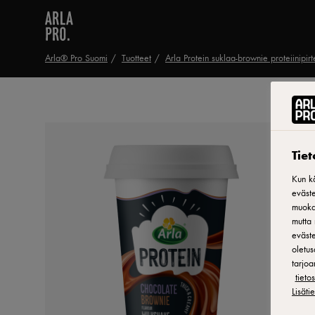
Arla® Pro Suomi
Tuotteet
Arla Protein suklaa-brownie proteiinipir
Tie
Kun kä
eväste
muokat
mutta 
eväste
oletus
tarjoa
tiet
Lisäti