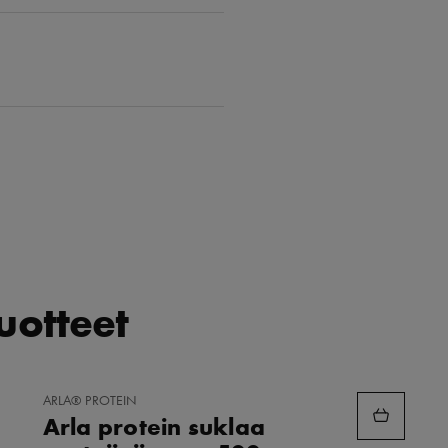
tuotteet
LISÄÄ
ARLA® PROTEIN
SUOSIKKEIHIN
Arla protein suklaa