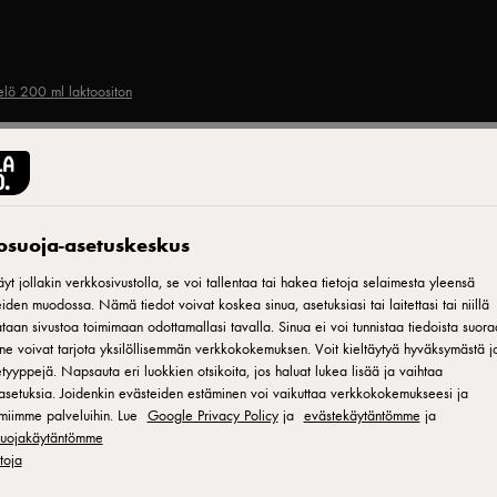
telö 200 ml laktoositon
ARLA® PROTEIN
Arla Protein suklaa-b
tosuoja-asetuskeskus
proteiinipirtelö 200 m
yt jollakin verkkosivustolla, se voi tallentaa tai hakea tietoja selaimesta yleensä
iden muodossa. Nämä tiedot voivat koskea sinua, asetuksiasi tai laitettasi tai niillä
aan sivustoa toimimaan odottamallasi tavalla. Sinua ei voi tunnistaa tiedoista suora
ne voivat tarjota yksilöllisemmän verkkokokemuksen. Voit kieltäytyä hyväksymästä jo
ID: 608592
tyyppejä. Napsauta eri luokkien otsikoita, jos haluat lukea lisää ja vaihtaa
asetuksia. Joidenkin evästeiden estäminen voi vaikuttaa verkkokokemukseesi ja
Arla Protein Chocolate Brownie on herkullisen kermainen prote
miimme palveluihin. Lue
Google Privacy Policy
ja
evästekäytäntömme
ja
osuojakäytäntömme
20 grammaa proteiinia. Kätevän pakkauksen ja pillin ansiosta 
etoja
ja nauttia liikkeessä. Laktoositon. Ei lisättyä sokeria. Tuote sä