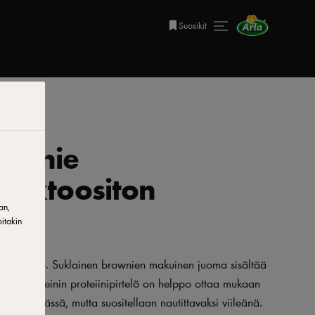
Suosikit
rownie
l laktoositon
an,
itakin
iinipirtelö. Suklainen brownien makuinen juoma sisältää
Arla Proteinin proteiinipirtelö on helppo ottaa mukaan
ilyy lämpimässä, mutta suositellaan nautittavaksi viileänä.