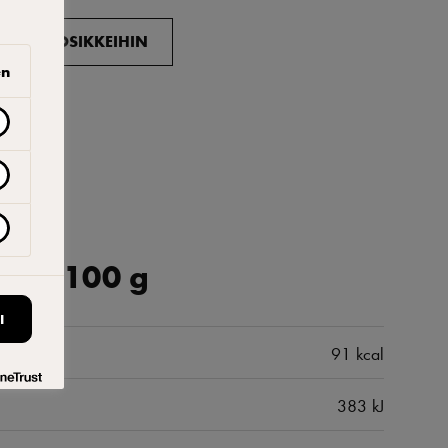
ISÄÄ SUOSIKKEIHIN
en
 per 100 g
I
91 kcal
383 kJ