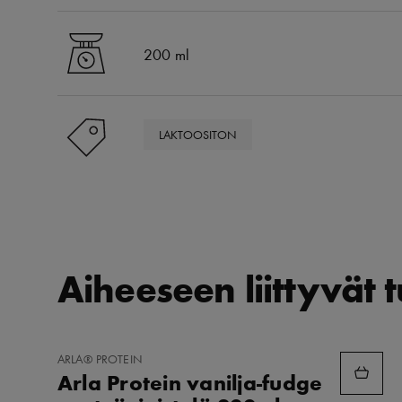
200 ml
LAKTOOSITON
Aiheeseen liittyvät 
LISÄÄ
ARLA® PROTEIN
SUOSIKKEIHIN
Arla Protein vanilja-fudge