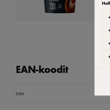
Hal
EAN-koodit
EAN