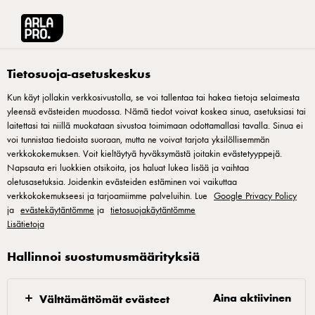
Arla® Pro Suomi
Tuotteet
Arla Protein suolainen kinuski vanukas 200g lakt
Tietosuoja-asetuskeskus
Kun käyt jollakin verkkosivustolla, se voi tallentaa tai hakea tietoja selaimesta
yleensä evästeiden muodossa. Nämä tiedot voivat koskea sinua, asetuksiasi tai
laitettasi tai niillä muokataan sivustoa toimimaan odottamallasi tavalla. Sinua ei
voi tunnistaa tiedoista suoraan, mutta ne voivat tarjota yksilöllisemmän
verkkokokemuksen. Voit kieltäytyä hyväksymästä joitakin evästetyyppejä.
Napsauta eri luokkien otsikoita, jos haluat lukea lisää ja vaihtaa
oletusasetuksia. Joidenkin evästeiden estäminen voi vaikuttaa
verkkokokemukseesi ja tarjoamiimme palveluihin. Lue
Google Privacy Policy
ja
evästekäytäntömme
ja
tietosuojakäytäntömme
Lisätietoja
Hallinnoi suostumusmäärityksiä
Aina aktiivinen
Välttämättömät evästeet