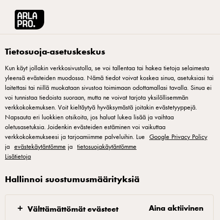
Arla® Pro Suomi
Tuotteet
Arla Lempi rahka karpalo-kinuski 200g laktoosit
Tietosuoja-asetuskeskus
Kun käyt jollakin verkkosivustolla, se voi tallentaa tai hakea tietoja selaimesta
yleensä evästeiden muodossa. Nämä tiedot voivat koskea sinua, asetuksiasi tai
laitettasi tai niillä muokataan sivustoa toimimaan odottamallasi tavalla. Sinua ei
voi tunnistaa tiedoista suoraan, mutta ne voivat tarjota yksilöllisemmän
verkkokokemuksen. Voit kieltäytyä hyväksymästä joitakin evästetyyppejä.
Napsauta eri luokkien otsikoita, jos haluat lukea lisää ja vaihtaa
oletusasetuksia. Joidenkin evästeiden estäminen voi vaikuttaa
verkkokokemukseesi ja tarjoamiimme palveluihin. Lue
Google Privacy Policy
ja
evästekäytäntömme
ja
tietosuojakäytäntömme
Lisätietoja
Hallinnoi suostumusmäärityksiä
Aina aktiivinen
Välttämättömät evästeet