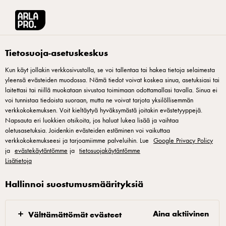
Arla® Pro Suomi
Tuotteet
Arla Lempi maitorahka 0,2% 400g laktoositon
Tietosuoja-asetuskeskus
Kun käyt jollakin verkkosivustolla, se voi tallentaa tai hakea tietoja selaimesta
yleensä evästeiden muodossa. Nämä tiedot voivat koskea sinua, asetuksiasi tai
laitettasi tai niillä muokataan sivustoa toimimaan odottamallasi tavalla. Sinua ei
voi tunnistaa tiedoista suoraan, mutta ne voivat tarjota yksilöllisemmän
verkkokokemuksen. Voit kieltäytyä hyväksymästä joitakin evästetyyppejä.
Napsauta eri luokkien otsikoita, jos haluat lukea lisää ja vaihtaa
oletusasetuksia. Joidenkin evästeiden estäminen voi vaikuttaa
verkkokokemukseesi ja tarjoamiimme palveluihin. Lue
Google Privacy Policy
ja
evästekäytäntömme
ja
tietosuojakäytäntömme
Lisätietoja
Hallinnoi suostumusmäärityksiä
Aina aktiivinen
Välttämättömät evästeet