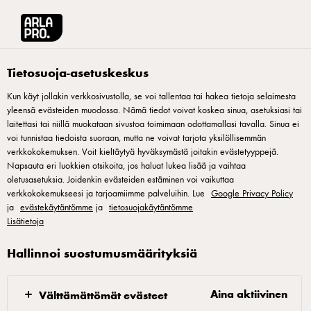
Arla® Pro Suomi
Tuotteet
Arla port salut viipale 150g
Tietosuoja-asetuskeskus
Kun käyt jollakin verkkosivustolla, se voi tallentaa tai hakea tietoja selaimesta
yleensä evästeiden muodossa. Nämä tiedot voivat koskea sinua, asetuksiasi tai
laitettasi tai niillä muokataan sivustoa toimimaan odottamallasi tavalla. Sinua ei
voi tunnistaa tiedoista suoraan, mutta ne voivat tarjota yksilöllisemmän
verkkokokemuksen. Voit kieltäytyä hyväksymästä joitakin evästetyyppejä.
Napsauta eri luokkien otsikoita, jos haluat lukea lisää ja vaihtaa
oletusasetuksia. Joidenkin evästeiden estäminen voi vaikuttaa
verkkokokemukseesi ja tarjoamiimme palveluihin. Lue
Google Privacy Policy
ja
evästekäytäntömme
ja
tietosuojakäytäntömme
Lisätietoja
Hallinnoi suostumusmäärityksiä
Aina aktiivinen
Välttämättömät evästeet