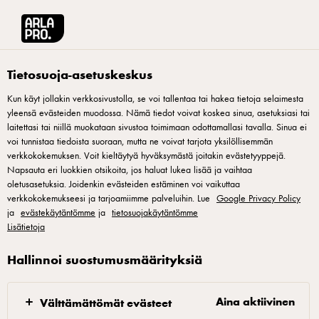
Arla® Pro Suomi
Tuotteet
Arla kadett 17% viipale 150g
Tietosuoja-asetuskeskus
Kun käyt jollakin verkkosivustolla, se voi tallentaa tai hakea tietoja selaimesta
yleensä evästeiden muodossa. Nämä tiedot voivat koskea sinua, asetuksiasi tai
laitettasi tai niillä muokataan sivustoa toimimaan odottamallasi tavalla. Sinua ei
voi tunnistaa tiedoista suoraan, mutta ne voivat tarjota yksilöllisemmän
verkkokokemuksen. Voit kieltäytyä hyväksymästä joitakin evästetyyppejä.
Napsauta eri luokkien otsikoita, jos haluat lukea lisää ja vaihtaa
oletusasetuksia. Joidenkin evästeiden estäminen voi vaikuttaa
verkkokokemukseesi ja tarjoamiimme palveluihin. Lue
Google Privacy Policy
ja
evästekäytäntömme
ja
tietosuojakäytäntömme
Lisätietoja
Hallinnoi suostumusmäärityksiä
Aina aktiivinen
Välttämättömät evästeet