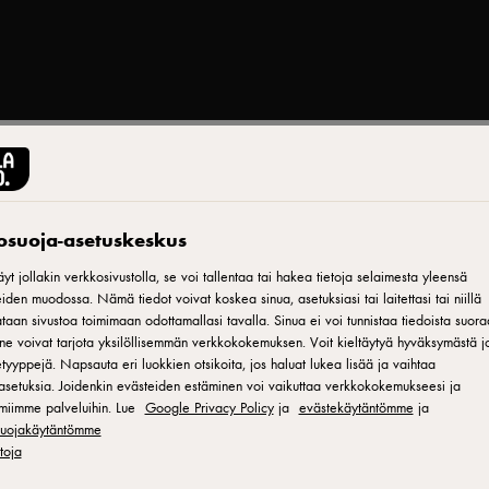
ARLA MAITOA SUOMESTA
Arla luomu kevytmait
tosuoja-asetuskeskus
yt jollakin verkkosivustolla, se voi tallentaa tai hakea tietoja selaimesta yleensä
iden muodossa. Nämä tiedot voivat koskea sinua, asetuksiasi tai laitettasi tai niillä
ID: 22494
aan sivustoa toimimaan odottamallasi tavalla. Sinua ei voi tunnistaa tiedoista suora
ne voivat tarjota yksilöllisemmän verkkokokemuksen. Voit kieltäytyä hyväksymästä jo
Arla Luomu kevytmaitoa Suomesta on valmistettu Suomessa su
tyyppejä. Napsauta eri luokkien otsikoita, jos haluat lukea lisää ja vaihtaa
asetuksia. Joidenkin evästeiden estäminen voi vaikuttaa verkkokokemukseesi ja
pastöroidaan, mutta sitä ei homogenoida. Luomumaitoa onkin 
miimme palveluihin. Lue
Google Privacy Policy
ja
evästekäytäntömme
ja
niin juotavaksi kuin leivontaan ja ruoanlaittoonkin. Tällä mai
osuojakäytäntömme
merkki, jotka kertovat lehmien hyvinvoinnin toimenpiteistä ja t
etoja
%.