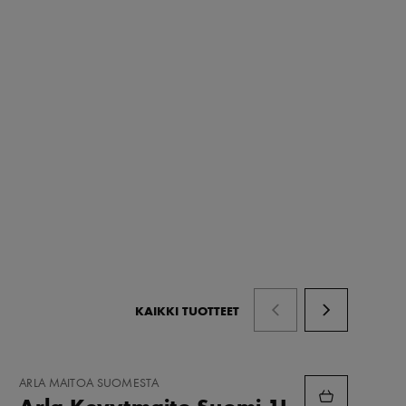
KAIKKI TUOTTEET
LISÄÄ
ARLA MAITOA SUOMESTA
SUOSIKKEIHIN
Arla Kevytmaito Suomi 1L