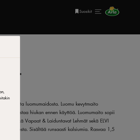
Suosikit
o 1L
an,
itakin
omalaisesta luomumaidosta. Luomu kevytmaito
hyvä ravistaa hiukan ennen käyttöä. Luomumaito sopii
dolla on sekä Vapaat & Laiduntavat Lehmät sekä ELVI
odentamisesta. Sisältää runsaasti kalsiumia. Rasvaa 1,5