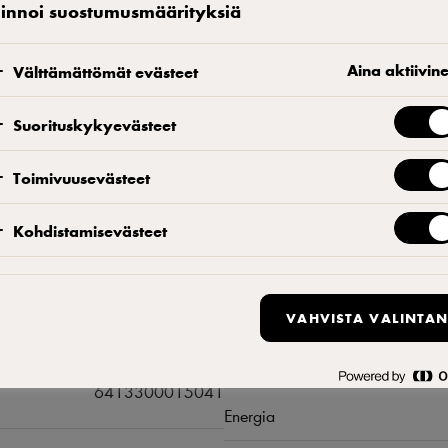
linnoi suostumusmäärityksiä
KATSO, MISTÄ VOIT OSTAA TUOTTEEN
L
Aina aktiivin
Välttämättömät evästeet
Löydä yhteyshenkilösi
Suorituskykyevästeet
Toimivuusevästeet
Kohdistamisevästeet
Ravintosisältö
VAHVISTA VALINTAN
Energia
6413300015041
Energia