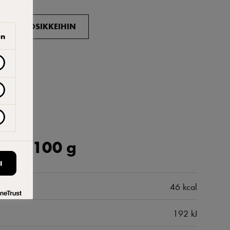
ISÄÄ SUOSIKKEIHIN
en
 per 100 g
I
46 kcal
192 kJ