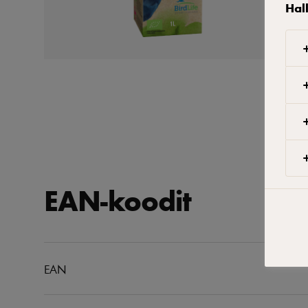
Hal
EAN-koodit
EAN