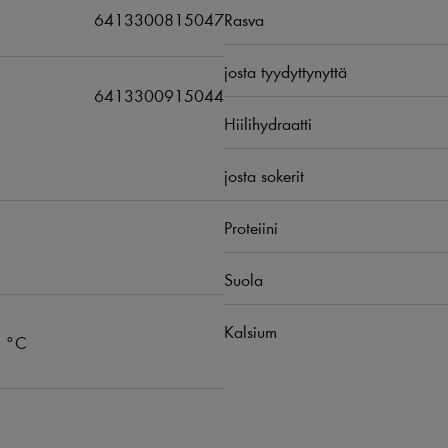
6413300815047
Rasva
josta tyydyttynyttä
6413300915044
Hiilihydraatti
josta sokerit
Proteiini
Suola
Kalsium
6 °C