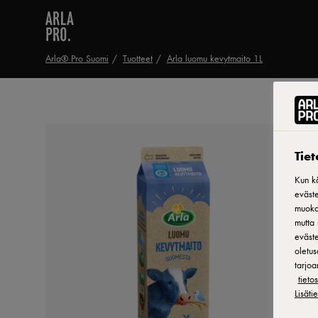
Arla® Pro Suomi
Tuotteet
Arla luomu kevytmaito 1L
Tie
Kun kä
eväste
muokat
mutta 
eväste
oletus
tarjoa
tiet
Lisäti