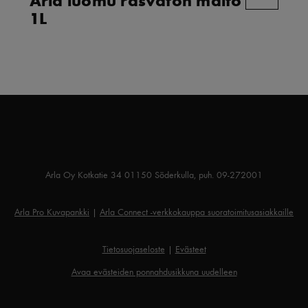
1L
Arla Oy Kotkatie 34 01150 Söderkulla, puh. 09-272001
Arla Pro Kuvapankki
|
Arla Connect -verkkokauppa suoratoimitusasiakkaille
Tietosuojaseloste
|
Evästeet
Avaa evästeiden ponnahdusikkuna uudelleen