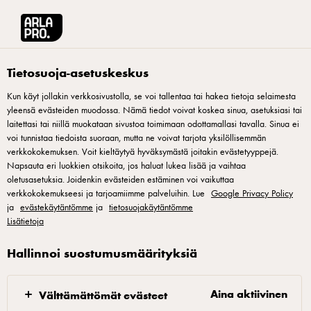
Arla® Pro Suomi
Tuotteet
Arla kevytmaito Suomi 1,5L
Tietosuoja-asetuskeskus
Kun käyt jollakin verkkosivustolla, se voi tallentaa tai hakea tietoja selaimesta
yleensä evästeiden muodossa. Nämä tiedot voivat koskea sinua, asetuksiasi tai
laitettasi tai niillä muokataan sivustoa toimimaan odottamallasi tavalla. Sinua ei
voi tunnistaa tiedoista suoraan, mutta ne voivat tarjota yksilöllisemmän
verkkokokemuksen. Voit kieltäytyä hyväksymästä joitakin evästetyyppejä.
Napsauta eri luokkien otsikoita, jos haluat lukea lisää ja vaihtaa
oletusasetuksia. Joidenkin evästeiden estäminen voi vaikuttaa
verkkokokemukseesi ja tarjoamiimme palveluihin. Lue
Google Privacy Policy
ja
evästekäytäntömme
ja
tietosuojakäytäntömme
Lisätietoja
Hallinnoi suostumusmäärityksiä
Aina aktiivinen
Välttämättömät evästeet