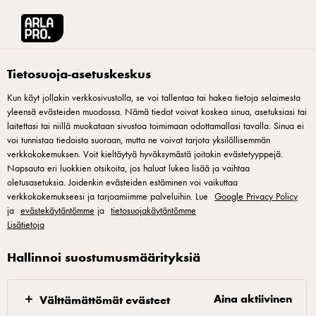
Arla® Pro Suomi
Tuotteet
Arla Kalinka päärynä-vaniljakerrosjogurtti 150g
Tietosuoja-asetuskeskus
Kun käyt jollakin verkkosivustolla, se voi tallentaa tai hakea tietoja selaimesta
yleensä evästeiden muodossa. Nämä tiedot voivat koskea sinua, asetuksiasi tai
laitettasi tai niillä muokataan sivustoa toimimaan odottamallasi tavalla. Sinua ei
voi tunnistaa tiedoista suoraan, mutta ne voivat tarjota yksilöllisemmän
verkkokokemuksen. Voit kieltäytyä hyväksymästä joitakin evästetyyppejä.
Napsauta eri luokkien otsikoita, jos haluat lukea lisää ja vaihtaa
oletusasetuksia. Joidenkin evästeiden estäminen voi vaikuttaa
verkkokokemukseesi ja tarjoamiimme palveluihin. Lue
Google Privacy Policy
ja
evästekäytäntömme
ja
tietosuojakäytäntömme
Lisätietoja
Hallinnoi suostumusmäärityksiä
Aina aktiivinen
Välttämättömät evästeet