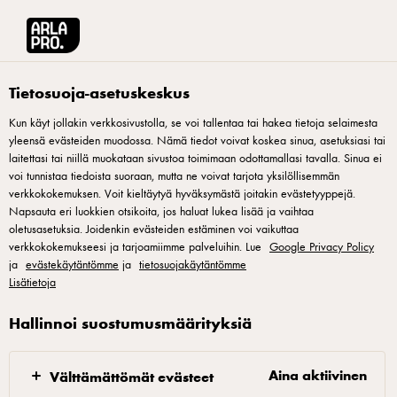
Arla® Pro Suomi
Tuotteet
Arla Kalinka mustikkakerros-jogurtti 150g vähäl
Tietosuoja-asetuskeskus
Kun käyt jollakin verkkosivustolla, se voi tallentaa tai hakea tietoja selaimesta
yleensä evästeiden muodossa. Nämä tiedot voivat koskea sinua, asetuksiasi tai
laitettasi tai niillä muokataan sivustoa toimimaan odottamallasi tavalla. Sinua ei
voi tunnistaa tiedoista suoraan, mutta ne voivat tarjota yksilöllisemmän
verkkokokemuksen. Voit kieltäytyä hyväksymästä joitakin evästetyyppejä.
Napsauta eri luokkien otsikoita, jos haluat lukea lisää ja vaihtaa
oletusasetuksia. Joidenkin evästeiden estäminen voi vaikuttaa
verkkokokemukseesi ja tarjoamiimme palveluihin. Lue
Google Privacy Policy
ja
evästekäytäntömme
ja
tietosuojakäytäntömme
Lisätietoja
Hallinnoi suostumusmäärityksiä
Aina aktiivinen
Välttämättömät evästeet