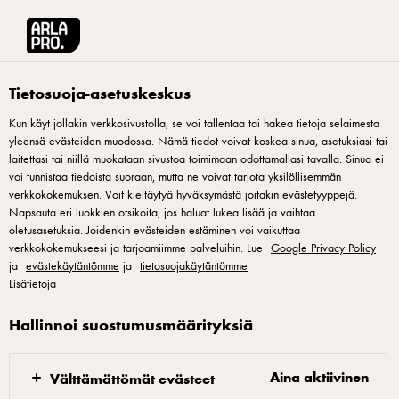
Arla® Pro Suomi
Tuotteet
Arla 1% viili Suomi 200g vähälaktoosinen
Tietosuoja-asetuskeskus
Kun käyt jollakin verkkosivustolla, se voi tallentaa tai hakea tietoja selaimesta
yleensä evästeiden muodossa. Nämä tiedot voivat koskea sinua, asetuksiasi tai
laitettasi tai niillä muokataan sivustoa toimimaan odottamallasi tavalla. Sinua ei
voi tunnistaa tiedoista suoraan, mutta ne voivat tarjota yksilöllisemmän
verkkokokemuksen. Voit kieltäytyä hyväksymästä joitakin evästetyyppejä.
Napsauta eri luokkien otsikoita, jos haluat lukea lisää ja vaihtaa
oletusasetuksia. Joidenkin evästeiden estäminen voi vaikuttaa
verkkokokemukseesi ja tarjoamiimme palveluihin. Lue
Google Privacy Policy
ja
evästekäytäntömme
ja
tietosuojakäytäntömme
Lisätietoja
Hallinnoi suostumusmäärityksiä
Aina aktiivinen
Välttämättömät evästeet