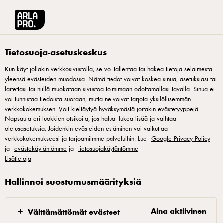
Arla® Pro Suomi
Tuotteet
Apetina pala 200g laktoositon
Tietosuoja-asetuskeskus
Kun käyt jollakin verkkosivustolla, se voi tallentaa tai hakea tietoja selaimesta
yleensä evästeiden muodossa. Nämä tiedot voivat koskea sinua, asetuksiasi tai
laitettasi tai niillä muokataan sivustoa toimimaan odottamallasi tavalla. Sinua ei
voi tunnistaa tiedoista suoraan, mutta ne voivat tarjota yksilöllisemmän
verkkokokemuksen. Voit kieltäytyä hyväksymästä joitakin evästetyyppejä.
Napsauta eri luokkien otsikoita, jos haluat lukea lisää ja vaihtaa
oletusasetuksia. Joidenkin evästeiden estäminen voi vaikuttaa
verkkokokemukseesi ja tarjoamiimme palveluihin. Lue
Google Privacy Policy
ja
evästekäytäntömme
ja
tietosuojakäytäntömme
Lisätietoja
Hallinnoi suostumusmäärityksiä
Aina aktiivinen
Välttämättömät evästeet