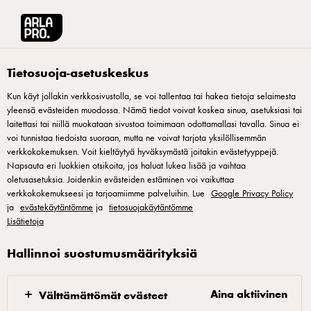
Arla® Pro Suomi
Reseptit
Perinteinen perunamuusi
Tietosuoja-asetuskeskus
Kun käyt jollakin verkkosivustolla, se voi tallentaa tai hakea tietoja selaimesta
yleensä evästeiden muodossa. Nämä tiedot voivat koskea sinua, asetuksiasi tai
Perinteinen perunamuusi
laitettasi tai niillä muokataan sivustoa toimimaan odottamallasi tavalla. Sinua ei
voi tunnistaa tiedoista suoraan, mutta ne voivat tarjota yksilöllisemmän
Kunnon perunamuusin on vaivan arvoinen. Siihen ei tarvitse
verkkokokemuksen. Voit kieltäytyä hyväksymästä joitakin evästetyyppejä.
Napsauta eri luokkien otsikoita, jos haluat lukea lisää ja vaihtaa
kuin neljä raaka-ainetta: peruna, maito, voi ja suola. Kun
oletusasetuksia. Joidenkin evästeiden estäminen voi vaikuttaa
raaka-aineet ja tekniikka on kunnossa, ei voi epäonnistua.
verkkokokemukseesi ja tarjoamiimme palveluihin. Lue
Google Privacy Policy
ja
Superherkku, joka kruunaa ruoan kuin ruoan.
evästekäytäntömme
ja
tietosuojakäytäntömme
Lisätietoja
Hallinnoi suostumusmäärityksiä
1. Höyrytä tai keitä peruna kypsiksi 2. Kuumenna
Aina aktiivinen
Välttämättömät evästeet
maito ja kuutioi voi 3. Laita kypsät ja valutetut