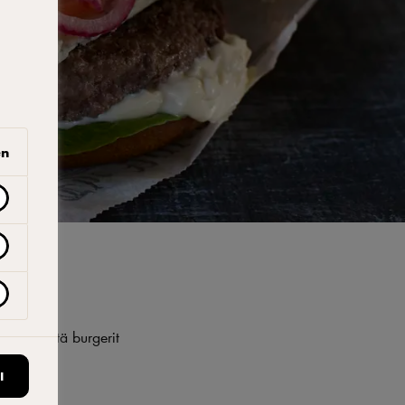
en
siihen, että burgerit
I