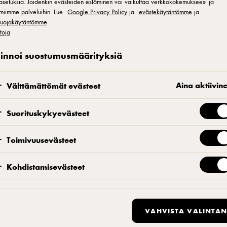
asetuksia. Joidenkin evästeiden estäminen voi vaikuttaa verkkokokemukseesi ja
miimme palveluihin. Lue
Google Privacy Policy
ja
evästekäytäntömme
ja
osuojakäytäntömme
etoja
gerit ovat kaikkea muuta kuin pikaruokaa.
linnoi suostumusmäärityksiä
mään. – Kun asiakkaat nauttivat, syntyy
 fiiliksessä, ravintolapäällikkö Aku Heinonen
Aina aktiivin
Välttämättömät evästeet
Suorituskykyevästeet
Toimivuusevästeet
Kohdistamisevästeet
 ravintolaa hyvällä fiiliksellä ja tsempillä. Hän panostaa täysillä 
 ovat huippua joka kerta.
VAHVISTA VALINTAN