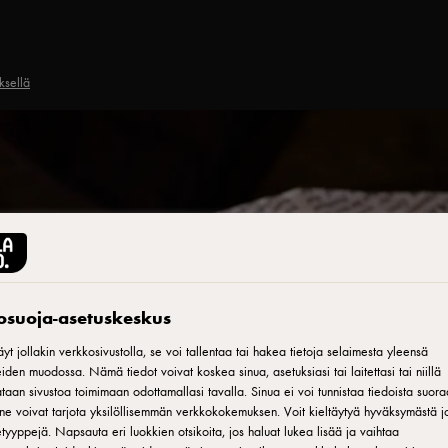
ksellä
tosuoja-asetuskeskus
yt jollakin verkkosivustolla, se voi tallentaa tai hakea tietoja selaimesta yleensä
iden muodossa. Nämä tiedot voivat koskea sinua, asetuksiasi tai laitettasi tai niillä
ita hyvällä
aan sivustoa toimimaan odottamallasi tavalla. Sinua ei voi tunnistaa tiedoista suora
ne voivat tarjota yksilöllisemmän verkkokokemuksen. Voit kieltäytyä hyväksymästä jo
tyyppejä. Napsauta eri luokkien otsikoita, jos haluat lukea lisää ja vaihtaa