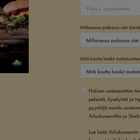
Millaisessa paikassa olet töiss
Mitä kautta hankit maitotuotteet
Haluan vastaanottaa tieto
peleistä, kyselyistä ja ta
pyyntöjä saada suostumus
Arla-konsernilta ja Sta
Lue lisää Arla-konserni
konsernista linkin kautta)