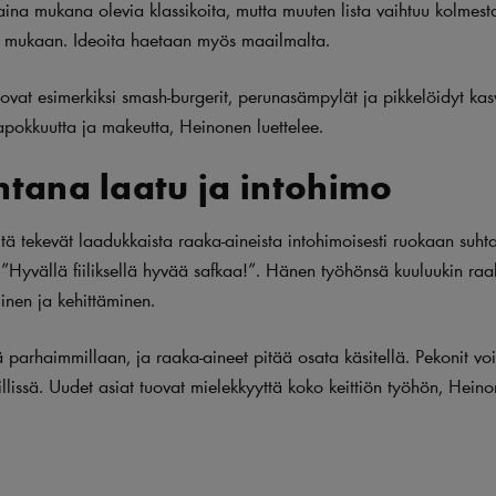
aina mukana olevia klassikoita, mutta muuten lista vaihtuu kolmest
n mukaan. Ideoita haetaan myös maailmalta.
 ovat esimerkiksi smash-burgerit, perunasämpylät ja pikkelöidyt kasv
apokkuutta ja makeutta, Heinonen luettelee.
tana laatu ja intohimo
tä tekevät laadukkaista raaka-aineista intohimoisesti ruokaan suhta
”Hyvällä fiiliksellä hyvää safkaa!”. Hänen työhönsä kuuluukin raa
inen ja kehittäminen.
 parhaimmillaan, ja raaka-aineet pitää osata käsitellä. Pekonit vo
grillissä. Uudet asiat tuovat mielekkyyttä koko keittiön työhön, Hein