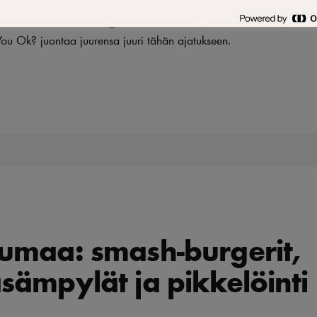
simppeleinä: niissä on hyvä sämpylä, laatupihvi ja välissä juusto
ia. Tärkein elementti burgereissamme on se, että ne tekevät ihmiset i
u Ok? juontaa juurensa juuri tähän ajatukseen.
umaa: smash-burgerit,
sämpylät ja pikkelöinti