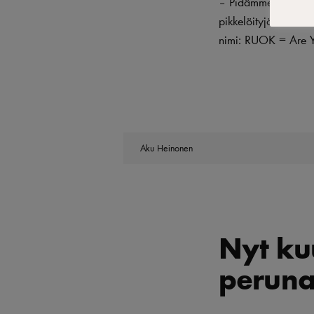
– Pidämme burgerit 
pikkelöityjä kasviks
nimi: RUOK = Are Yo
Aku Heinonen
Nyt ku
peruna