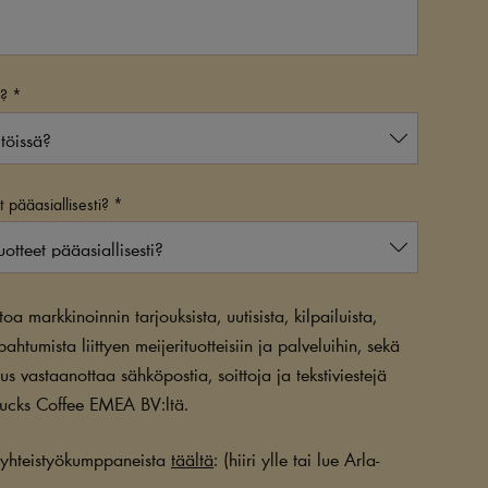
ä?
 pääasiallisesti?
a markkinoinnin tarjouksista, uutisista, kilpailuista,
pahtumista liittyen meijerituotteisiin ja palveluihin, sekä
 vastaanottaa sähköpostia, soittoja ja tekstiviestejä
rbucks Coffee EMEA BV:ltä.
n yhteistyökumppaneista
täältä
: (hiiri ylle tai lue Arla-
.