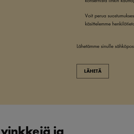
Voit perua suostumuksesi 
käsittelemme henkilötie
Lähetämme sinulle sähköpost
LÄHETÄ
, vinkkejä ja