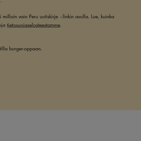
milloin vain Peru uutiskirje –linkin avulla. Lue, kuinka
toja
tietosuojaselosteestamme
.
illa burger-oppaan.