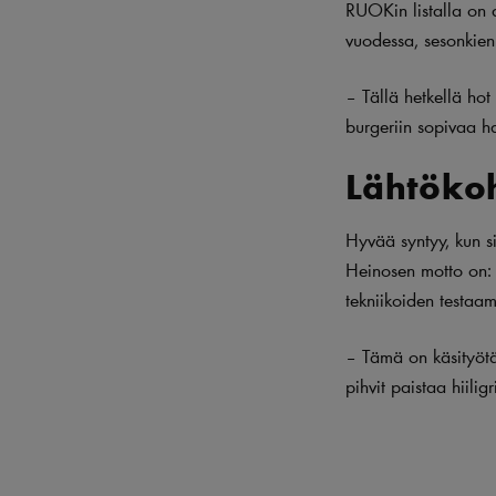
RUOKin listalla on 
vuodessa, sesonkie
– Tällä hetkellä hot
burgeriin sopivaa h
Lähtökoh
Hyvää syntyy, kun si
Heinosen motto on: 
tekniikoiden testaam
– Tämä on käsityötä
pihvit paistaa hiili