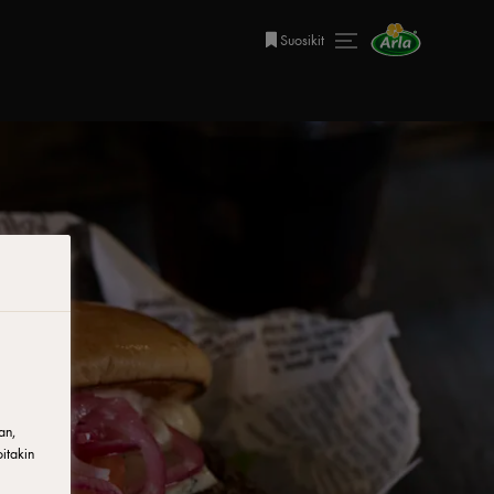
Suosikit
an,
itakin