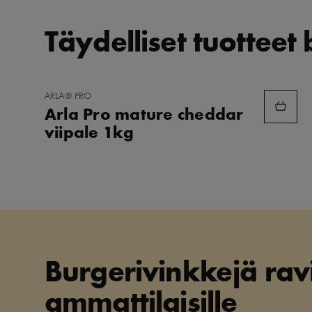
Täydelliset tuotteet 
LISÄÄ
ARLA® PRO
SUOSIKKEIHIN
Arla Pro mature cheddar
viipale 1kg
Burgerivinkkejä ravi
ammattilaisille