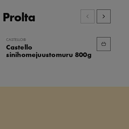
 Prolta
LISÄÄ
CASTELLO®
SUOSIKKEIHIN
Castello
sinihomejuustomuru 800g