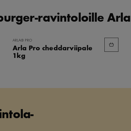
burger-ravintoloille Arla
LISÄÄ
ARLA® PRO
SUOSIKKEIHIN
Arla Pro cheddarviipale
1kg
ntola-