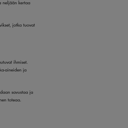
a neljään kertaa
ikset, jotka tuovat
utuvat ihmiset.
ka-aineiden ja
idaan savustaa ja
onen toteaa.