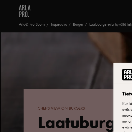
Arla® Pro Suomi
Inspiraatio
Burger
Laatuburgereita hyvällä fiili
Tie
Kun kä
CHEF’S VIEW ON BURGERS
eväste
Laatuburgere
muokat
mutta 
eväste