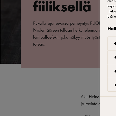
fiiliksellä
oletus
tarjoa
tiet
Lisäti
Rukalla sijaitsevassa perheyritys RUOKissa bur
Hal
Niiden ääreen tullaan herkuttelemaan ja viihty
lumipalloefekti, joka näkyy myös työntekijöiden
toteaa.
Aku Heinonen luotsaa
ja ravintolakokemus