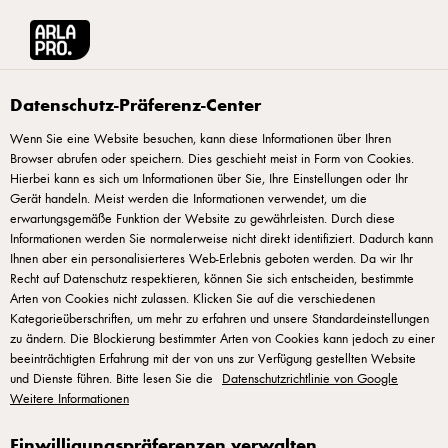
Arla® Pro
Rezepte
Pizza Black & White
Datenschutz-Präferenz-Center
Wenn Sie eine Website besuchen, kann diese Informationen über Ihren
Browser abrufen oder speichern. Dies geschieht meist in Form von Cookies.
Pizza Black & White
Hierbei kann es sich um Informationen über Sie, Ihre Einstellungen oder Ihr
Gerät handeln. Meist werden die Informationen verwendet, um die
erwartungsgemäße Funktion der Website zu gewährleisten. Durch diese
Informationen werden Sie normalerweise nicht direkt identifiziert. Dadurch kann
Ihnen aber ein personalisierteres Web-Erlebnis geboten werden. Da wir Ihr
Recht auf Datenschutz respektieren, können Sie sich entscheiden, bestimmte
Blumenkohlcreme:
Arten von Cookies nicht zulassen. Klicken Sie auf die verschiedenen
Kategorieüberschriften, um mehr zu erfahren und unsere Standardeinstellungen
zu ändern. Die Blockierung bestimmter Arten von Cookies kann jedoch zu einer
Den Kopf Blumenkohl 20 Minuten lang in Wasser
beeinträchtigten Erfahrung mit der von uns zur Verfügung gestellten Website
kochen. Gut abtropfen lassen, in den Mixer geben
und Dienste führen. Bitte lesen Sie die
Datenschutzrichtlinie von Google
Weitere Informationen
und pürieren, bis er glatt ist. Anschließend 200g
Frischkäse hinzugeben und gut vermischen. Mit Salz
Einwilligungspräferenzen verwalten