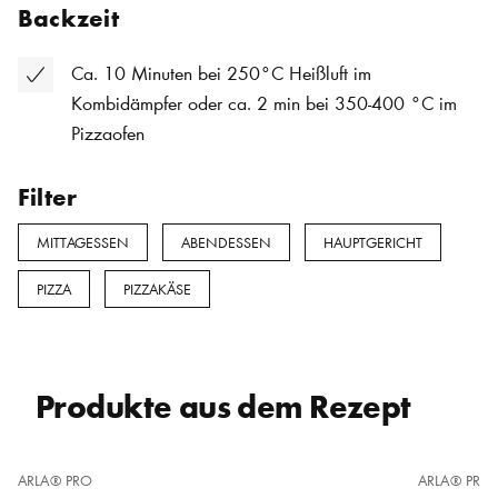
Backzeit
Ca. 10 Minuten bei 250°C Heißluft im
Kombidämpfer oder ca. 2 min bei 350-400 °C im
Pizzaofen
Filter
MITTAGESSEN
ABENDESSEN
HAUPTGERICHT
PIZZA
PIZZAKÄSE
Produkte aus dem Rezept
ZU
ARLA® PRO
ZU
ARLA® PRO
FAVORITEN
FAVORITEN