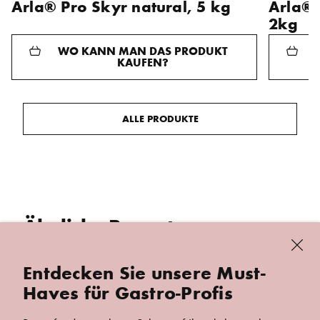
Arla® Pro Skyr natural, 5 kg
Arla® 
HINZUFÜGEN
HINZUFÜGE
2kg
WO KANN MAN DAS PRODUKT
KAUFEN?
ALLE PRODUKTE
Ähnliche Rezepte
schl
Entdecken Sie unsere Must-
Pizza mit gerilltem Gemüse
Brokk
Haves für Gastro-Profis