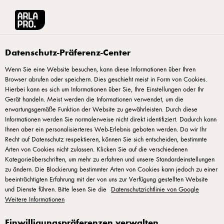
Arla® Pro
Rezepte
Dänischer Mandelmilchreis-Käsekuchen
Datenschutz-Präferenz-Center
Wenn Sie eine Website besuchen, kann diese Informationen über Ihren
Browser abrufen oder speichern. Dies geschieht meist in Form von Cookies.
Dänischer
Hierbei kann es sich um Informationen über Sie, Ihre Einstellungen oder Ihr
Mandelmilchreis-
Gerät handeln. Meist werden die Informationen verwendet, um die
erwartungsgemäße Funktion der Website zu gewährleisten. Durch diese
Käsekuchen
Informationen werden Sie normalerweise nicht direkt identifiziert. Dadurch kann
Ihnen aber ein personalisierteres Web-Erlebnis geboten werden. Da wir Ihr
Recht auf Datenschutz respektieren, können Sie sich entscheiden, bestimmte
Mandelmilchreis als Käsekuchen getarnt - eine neue
Arten von Cookies nicht zulassen. Klicken Sie auf die verschiedenen
Interpretation des dänischen Dessertklassikers mit gerösteten
Kategorieüberschriften, um mehr zu erfahren und unsere Standardeinstellungen
zu ändern. Die Blockierung bestimmter Arten von Cookies kann jedoch zu einer
Mandeln und warmer Beerensauce.
beeinträchtigten Erfahrung mit der von uns zur Verfügung gestellten Website
und Dienste führen. Bitte lesen Sie die
Datenschutzrichtlinie von Google
Weitere Informationen
Einwilligungspräferenzen verwalten