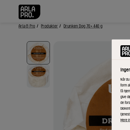
Arla® Pro
Produkter
Drunken Dog 70+ 440 g
Inge
Når du
form a
få hjem
give di
de fors
bloker
tjenest
Mere i