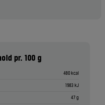
old pr. 100 g
480 kcal
1983 kJ
47 g