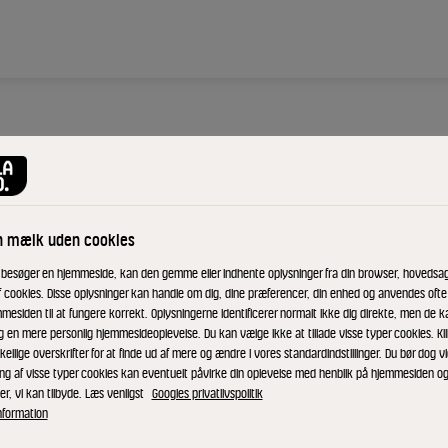
UNIKA
Drunk
n mælk uden cookies
g
 besøger en hjemmeside, kan den gemme eller indhente oplysninger fra din browser, hovedsage
f cookies. Disse oplysninger kan handle om dig, dine præferencer, din enhed og anvendes ofte t
mesiden til at fungere korrekt. Oplysningerne identificerer normalt ikke dig direkte, men de k
g en mere personlig hjemmesideoplevelse. Du kan vælge ikke at tillade visse typer cookies. Kl
ID: 87528 3x440 g
kellige overskrifter for at finde ud af mere og ændre i vores standardindstillinger. Du bør dog vi
ing af visse typer cookies kan eventuelt påvirke din oplevelse med henblik på hjemmesiden o
Sirius druknet i 
er, vi kan tilbyde. Læs venligst
Googles privatlivspolitik
nformation
som er vores dehy
hvidskimmel frems