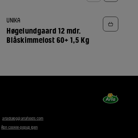
TILFØJ
UNIKA
TIL
FAVORITTER
Høgelundgaard 12 mdr.
Blåskimmelost 60+ 1,5 Kg
:
arladialog@arlafoods.com
|
Åbn cookie-popup igen