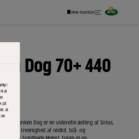
Mine favoritter
en Dog 70+ 440
lig i
il at
an
ik på
de, at
g de
whisky Drunken Dog er en videreforædling af Sirius,
drerede treenighed af rødkit, blå- og
tillet på Troldhede Mejeri. Osten er en