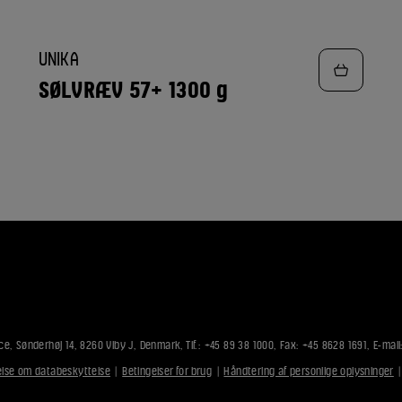
TILFØJ
UNIKA
TIL
FAVORITTER
SØLVRÆV 57+ 1300 g
ce, Sønderhøj 14, 8260 Viby J, Denmark, Tlf.: +45 89 38 1000, Fax: +45 8628 1691, E-mail
lse om databeskyttelse
|
Betingelser for brug
|
Håndtering af personlige oplysninger