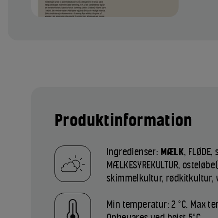
Produktinformation
Ingredienser:
MÆLK
, FLØDE, s
MÆLKESYREKULTUR, osteløbe(
skimmelkultur, rødkitkultur,
Min temperatur: 2 °C. Max te
Opbevares ved højst 5°C