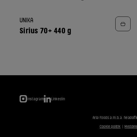
TILFØJ
UNIKA
TIL
FAVORITTER
Sirius 70+ 440 g
Instagram
LinkedIn
Arla Foods a.m.b.a. headoffi
Cookie politik
|
Meddele