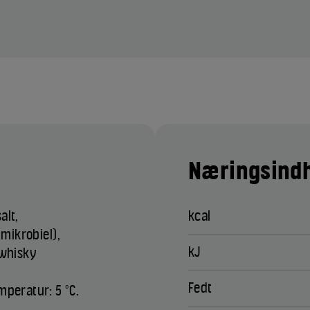
Næringsindh
alt,
kcal
mikrobiel),
kJ
 whisky
Fedt
mperatur: 5 °C.