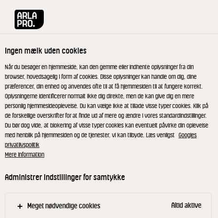
Arla® Pro
Opskrifter
Torskeskelet
Ingen mælk uden cookies
Torskeskelet
Når du besøger en hjemmeside, kan den gemme eller indhente oplysninger fra din
browser, hovedsagelig i form af cookies. Disse oplysninger kan handle om dig, dine
præferencer, din enhed og anvendes ofte til at få hjemmesiden til at fungere korrekt.
Oplysningerne identificerer normalt ikke dig direkte, men de kan give dig en mere
personlig hjemmesideoplevelse. Du kan vælge ikke at tillade visse typer cookies. Klik på
de forskellige overskrifter for at finde ud af mere og ændre i vores standardindstillinger.
Skrab svømmeblærerne fri fra hinder. Damp
Du bør dog vide, at blokering af visse typer cookies kan eventuelt påvirke din oplevelse
med henblik på hjemmesiden og de tjenester, vi kan tilbyde. Læs venligst
Googles
blærer og skind i ovnen. Læg herefter blærer og
privatlivspolitik
skind på bagepapir og tør det i ovnen eller i en
Mere information
dehydrator - til de er sprøde.
Administrer indstillinger for samtykke
Torskecreme
Dæk torskebukserne med salt og lad det salte i 2
Altid aktive
Meget nødvendige cookies
døgn.