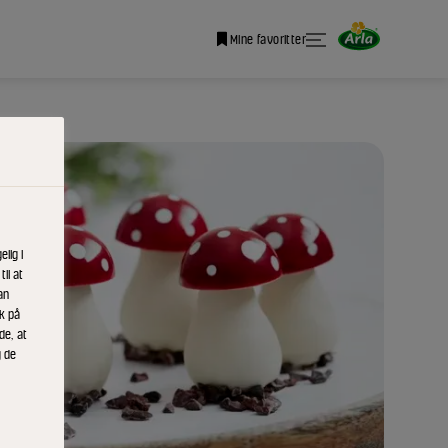
Mine favoritter
lig i
il at
an
ik på
de, at
g de