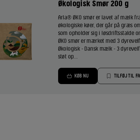
Økologisk Smør 200 g
Arla® ØKO smør er lavet af mælk fr
økologiske køer, der går på græs 
som opholder sig i løsdriftsstalde 
ØKO smør er mærket med 3 dyrevelfæ
Økologisk - Dansk mælk - 3 dyrevelf
støt op...
KØB NU
TILFØJ TIL F