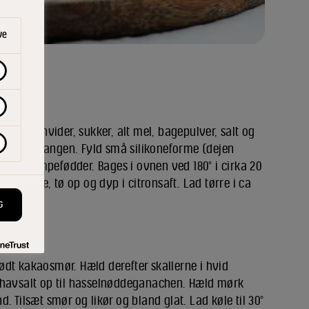
ve
isk æggehvider, sukker, alt mel, bagepulver, salt og
i lidt ad gangen. Fyld små silikoneforme (dejen
igner svampefødder. Bages i ovnen ved 180° i cirka 20
n dåserne, tø op og dyp i citronsaft. Lad tørre i ca
okolade.
G
dt kakaosmør. Hæld derefter skallerne i hvid
 havsalt op til hasselnøddeganachen. Hæld mørk
. Tilsæt smør og likør og bland glat. Lad køle til 30°