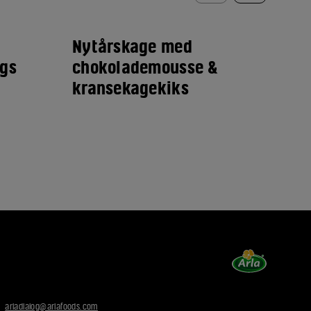
Nytårskage med
Ka
ngs
chokolademousse &
ch
kransekagekiks
æb
fl
æb
:
arladialog@arlafoods.com