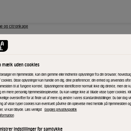
e og citronkage
ed
n mælk uden cookies
ach
 besøger en hjemmeside, kan den gemme eller indhente oplysninger fra din browser, hovedsage
f cookies. Disse oplysninger kan handle om dig, dine præferencer, din enhed og anvendes ofte t
mesiden til at fungere korrekt. Oplysningerne identificerer normalt ikke dig direkte, men de k
g en mere personlig hjemmesideoplevelse. Du kan vælge ikke at tillade visse typer cookies. Kl
kellige overskrifter for at finde ud af mere og ændre i vores standardindstillinger. Du bør dog vi
ing af visse typer cookies kan eventuelt påvirke din oplevelse med henblik på hjemmesiden o
er, vi kan tilbyde. Læs venligst
Googles privatlivspolitik
nformation
he på
istrer indstillinger for samtykke
r en saftig