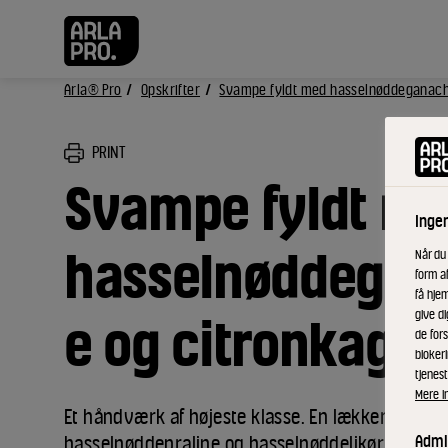
Arla® Pro
Opskrifter
Svampe fyldt med hasselnøddeganach
PRINT
Svampe fyldt m
Inge
hasselnøddegan
Når du
form a
få hjem
give di
e og citronkage
de fors
bloker
tjenest
Mere i
Et håndværk af højeste klasse. En lækker ganac
Admin
hasselnøddepraline og hasselnøddelikør. Foden e