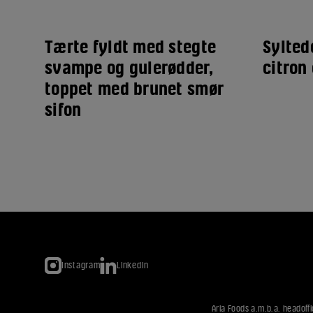
Tærte fyldt med stegte
Sylte
svampe og gulerødder,
citron 
toppet med brunet smør
sifon
Instagram
LinkedIn
Arla Foods a.m.b.a. headoffi