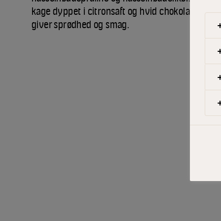
kage dyppet i citronsaft og hvid chokolade. Ka
giver sprødhed og smag.