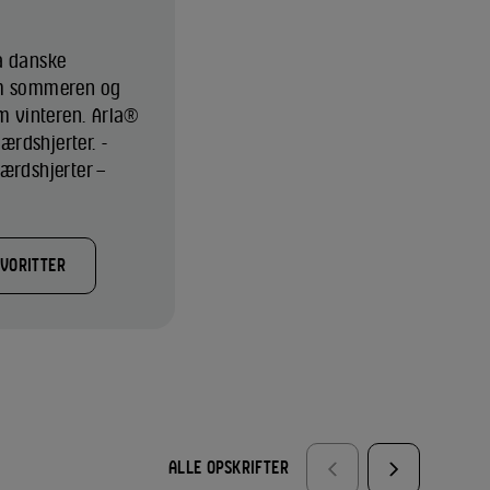
a danske
om sommeren og
om vinteren. Arla®
rdshjerter. -
ærdshjerter –
AVORITTER
ALLE OPSKRIFTER