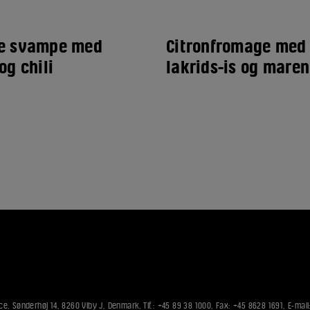
de svampe med
Citronfromage med
og chili
lakrids-is og mare
ce, Sønderhøj 14, 8260 Viby J, Denmark, Tlf.: +45 89 38 1000, Fax: +45 8628 1691, E-mail