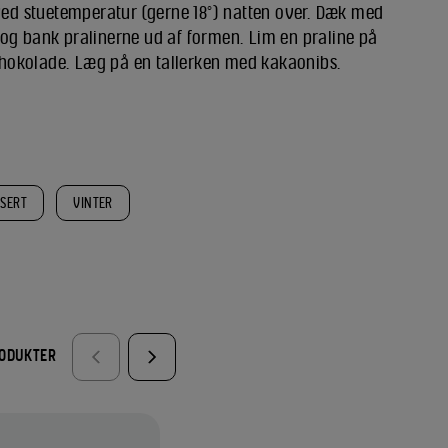
 ved stuetemperatur (gerne 18°) natten over. Dæk med
og bank pralinerne ud af formen. Lim en praline på
hokolade. Læg på en tallerken med kakaonibs.
SSERT
VINTER
RODUKTER