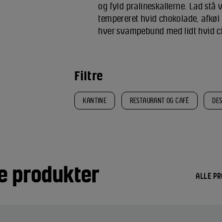
og fyld pralineskallerne. Lad stå
tempereret hvid chokolade, afkøl 
hver svampebund med lidt hvid c
Filtre
KANTINE
RESTAURANT OG CAFÉ
DE
e produkter
ALLE P