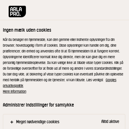
Arla® Pro
Opskrifter
Rødkålssalat med pærer og tyttebær
Ingen mælk uden cookies
Rødkålssalat med pærer og
Når du besøger en hjemmeside, kan den gemme eller indhente oplysninger fra din
browser, hovedsagelig i form af cookies. Disse oplysninger kan handle om dig, dine
tyttebær
præferencer, din enhed og anvendes ofte til at få hjemmesiden til at fungere korrekt.
Oplysningerne identificerer normalt ikke dig direkte, men de kan give dig en mere
personlig hjemmesideoplevelse. Du kan vælge ikke at tillade visse typer cookies. Klik på
Enkel og nem rødkålssalat med fraiche og friske
de forskellige overskrifter for at finde ud af mere og ændre i vores standardindstillinger.
Du bør dog vide, at blokering af visse typer cookies kan eventuelt påvirke din oplevelse
pærer - og en skøn sødme fra tyttebærsyltetøj.
med henblik på hjemmesiden og de tjenester, vi kan tilbyde. Læs venligst
Googles
privatlivspolitik
Mere information
Vend fraiche, tyttebærsyltetøj og salt sammen i
Administrer indstillinger for samtykke
en skål. Kom rødkål og pærer i dressingen og
vend godt rundt. Smag til.
Altid aktive
Meget nødvendige cookies