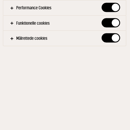
Performance Cookies
Filtre
Funktionelle cookies
KANTINE
BUFFETRET
GRØNNE RETTER
Målrettede cookies
SALATER
GRØNTSAGER
EFTERÅR
VINTER
VEGETAR
Relaterede produkter