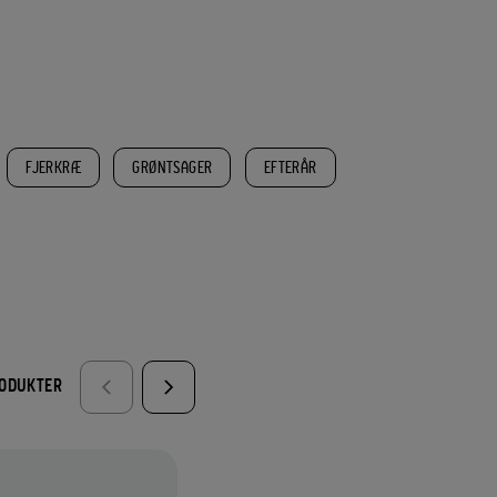
FJERKRÆ
GRØNTSAGER
EFTERÅR
RODUKTER