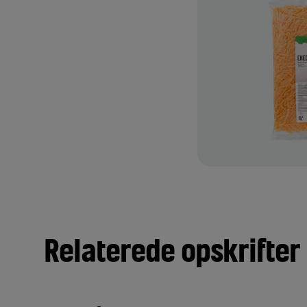
 5 Kg
kologisk mælk fra danske
r på græs om sommeren. De
e ingredienser giver fraichen
g og en cremet konsistens. Den
l det sundhedsbevidste kolde
TILFØJ TIL FAVORITTER
Relaterede opskrifter