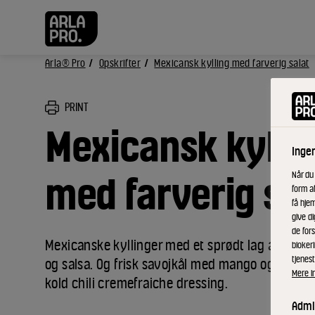
Arla® Pro
Opskrifter
Mexicansk kylling med farverig salat
PRINT
Mexicansk kylli
Inge
Når du
med farverig sal
form a
få hjem
give di
de fors
Mexicanske kyllinger med et sprødt lag af nach
bloker
tjenest
og salsa. Og frisk savojkål med mango og peberf
Mere i
kold chili cremefraiche dressing.
Admin