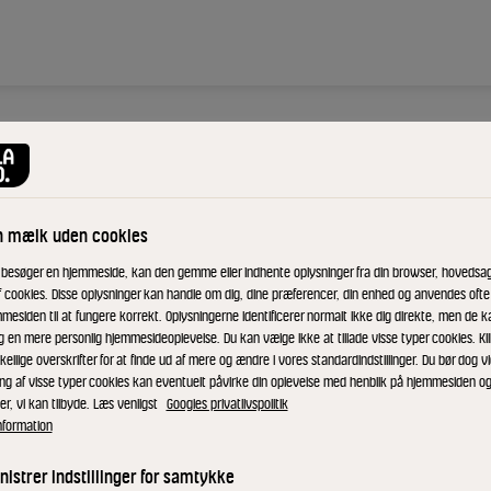
ng
n mælk uden cookies
 besøger en hjemmeside, kan den gemme eller indhente oplysninger fra din browser, hovedsage
at
f cookies. Disse oplysninger kan handle om dig, dine præferencer, din enhed og anvendes ofte t
mesiden til at fungere korrekt. Oplysningerne identificerer normalt ikke dig direkte, men de k
g en mere personlig hjemmesideoplevelse. Du kan vælge ikke at tillade visse typer cookies. Kl
kellige overskrifter for at finde ud af mere og ændre i vores standardindstillinger. Du bør dog vi
os, cheddar
ing af visse typer cookies kan eventuelt påvirke din oplevelse med henblik på hjemmesiden o
er, vi kan tilbyde. Læs venligst
Googles privatlivspolitik
rugt - og en
nformation
istrer indstillinger for samtykke