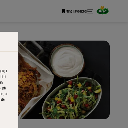
Mine favoritter
lig i
il at
an
ik på
de, at
g de