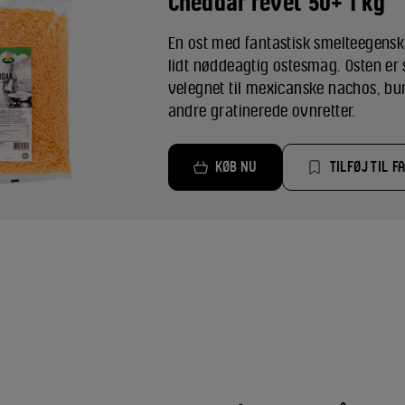
Cheddar revet 50+ 1 kg
En ost med fantastisk smelteegensk
lidt nøddeagtig ostesmag. Osten er
velegnet til mexicanske nachos, bur
andre gratinerede ovnretter.
KØB NU
TILFØJ TIL F