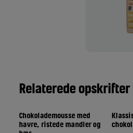
Relaterede opskrifter
Chokolademousse med
Klassi
havre, ristede mandler og
choko