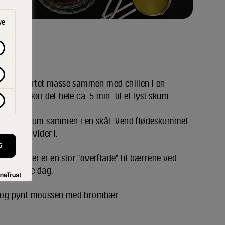
ve
par timer.
 glat, ensartet masse sammen med chilien i en
ne og kør det hele ca. 5 min. til et lyst skum.
 daddelskum sammen i en skål. Vend flødeskummet
ede æggehvider i.
G
d, så der er en stor "overflade" til bærrene ved
 til næste dag.
 og pynt moussen med brombær.