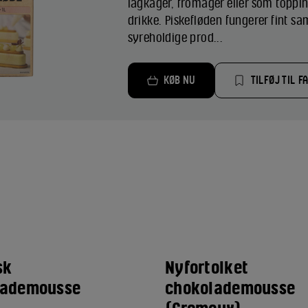
lagkager, fromager eller som topp
drikke. Piskefløden fungerer fint 
syreholdige prod...
KØB NU
TILFØJ TIL F
sk
Nyfortolket
lademousse
chokolademousse