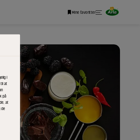
Mine favoritter
lig i
il at
an
ik på
de, at
g de