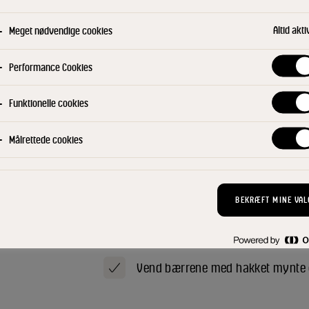
Altid akti
Meget nødvendige cookies
Performance Cookies
Udblød dadlerne i appelsinsaft et 
Funktionelle cookies
Hak dadler og appelsinsaft til en
foodprocessor. Tilsæt æggeblommer
Målrettede cookies
Vend den smeltede chokolade og
i. Vend til sidst forsigtigt de pisk
BEKRÆFT MINE VAL
Kom chokolademoussen i et stort fa
servering. Lad moussen stå på køl
Vend bærrene med hakket mynte