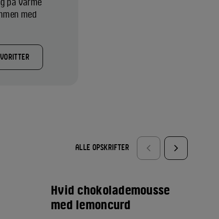
ing på varme
sammen med
AVORITTER
ALLE OPSKRIFTER
Hvid chokolademousse
Hv
med lemoncurd
li