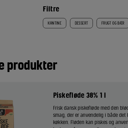
Filtre
KANTINE
DESSERT
FRUGT OG BÆR
e produkter
Piskefløde 38% 1 l
Frisk dansk piskefløde med den blø
smag, der er anvendelig i både det
køkken. Fløden kan piskes og anvend