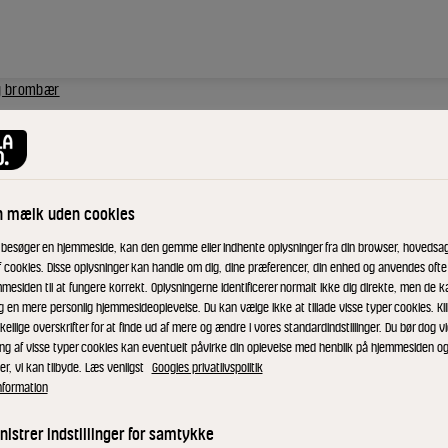
g brombær
se
n mælk uden cookies
 besøger en hjemmeside, kan den gemme eller indhente oplysninger fra din browser, hovedsage
 og
f cookies. Disse oplysninger kan handle om dig, dine præferencer, din enhed og anvendes ofte t
mesiden til at fungere korrekt. Oplysningerne identificerer normalt ikke dig direkte, men de k
g en mere personlig hjemmesideoplevelse. Du kan vælge ikke at tillade visse typer cookies. Kl
kellige overskrifter for at finde ud af mere og ændre i vores standardindstillinger. Du bør dog vi
ing af visse typer cookies kan eventuelt påvirke din oplevelse med henblik på hjemmesiden o
er, vi kan tilbyde. Læs venligst
Googles privatlivspolitik
nformation
ade og
istrer indstillinger for samtykke
oppet med