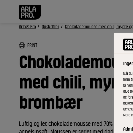
Arla® Pro
Opskrifter
Chokolademousse med chili, mynte o
PRINT
Chokolademous
Inge
Når du
med chili, mynte
form a
få hjem
give di
brombær
de fors
bloker
tjenest
Mere i
Luftig og let chokolademousse med 70% chokol
Admin
appelsinsaft. Moussen er sødet med dadler og t