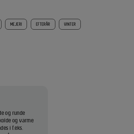
MEJERI
EFTERÅR
VINTER
de og runde
 kolde og varme
es i f.eks.