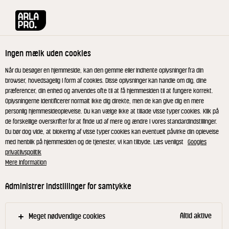
Arla® Pro
Opskrifter
Auberginedip med tahin og persille
Ingen mælk uden cookies
Auberginedip med tahin og
Når du besøger en hjemmeside, kan den gemme eller indhente oplysninger fra din
browser, hovedsagelig i form af cookies. Disse oplysninger kan handle om dig, dine
persille
præferencer, din enhed og anvendes ofte til at få hjemmesiden til at fungere korrekt.
Oplysningerne identificerer normalt ikke dig direkte, men de kan give dig en mere
personlig hjemmesideoplevelse. Du kan vælge ikke at tillade visse typer cookies. Klik på
Krydret auberginedip med friske grøntsager -
de forskellige overskrifter for at finde ud af mere og ændre i vores standardindstillinger.
Du bør dog vide, at blokering af visse typer cookies kan eventuelt påvirke din oplevelse
lækker vegetarisk tilbehør på buffeten.
med henblik på hjemmesiden og de tjenester, vi kan tilbyde. Læs venligst
Googles
privatlivspolitik
Mere information
Pensl auberginerne med olie og bag dem bløde i
Administrer indstillinger for samtykke
ovnen.
Køl auberginerne let af. Skrab kødet ud af skallen
Altid aktive
Meget nødvendige cookies
- i så store stykker som muligt. Kom