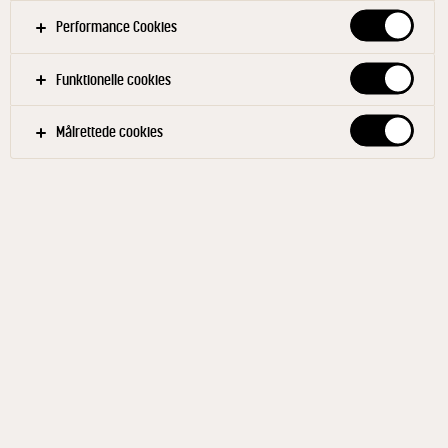
auberginekødet i en sigte og lad det dryppe af i
Performance Cookies
ca. 2 min. Bland yoghurt, fløde, citronsaft og de
øvrige ingredienser sammen i en skål. Hak
Funktionelle cookies
auberginekødet groft og vend det i dressingen.
Smag til.
Målrettede cookies
Anret auberginedippen og server tomater, agurk,
rødløg. Pytn med persille.
Bage
Ca. 30-40 min. ved 200° - varmluft.
Filtre
KANTINE
TILBEHØR
BUFFETRET
DIP OG DRESSINGER
GRØNNE RETTER
GRØNTSAGER