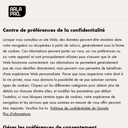
Arla® Pro
Soutenir le développement durable
Bien-être animal
Centre de préférences de la confidentialité
Lorsque vous consultez un site Web, des données peuvent être stockées dans
votre navigateur ou récupérées à partir de celui-ci, généralement sous la forme
de cookies. Ces informations peuvent porter sur vous, sur vos préférences ou
sur votre appareil et sont principalement utilisées pour s'assurer que le site
Web fonctionne correctement. Les informations ne permettent généralement
pas de vous identifier directement, mais peuvent vous permettre de bénéficier
d'une expérience Web personnalisée. Parce que nous respectons votre droit à
la vie privée, nous vous donnons la possibilité de ne pas autoriser certains
Le bien-être animal est
types de cookies. Cliquez sur les différentes catégories pour obtenir plus de
détails sur chacune d'entre elles, et modifier les paramètres par défaut.
au cœur de notre
Toutefois, si vous bloquez certains types de cookies, votre expérience de
activité
navigation et les services que nous sommes en mesure de vous offrir peuvent
être impactés. Veuillez lire la
Politique de confidentialité de Google
Plus d’informations
Les consommateurs sont de plus en plus soucieux du
bien-être animal, une cause qui nous tient
Gérer les préférences de consentement