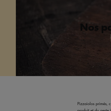
Nos pa
Pizzaiolos primés, c
produit et du geste j