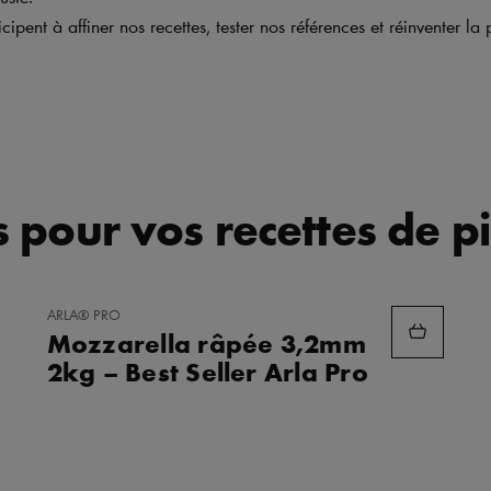
icipent à affiner nos recettes, tester nos références et réinventer la
 pour vos recettes de p
AJOUTER
ARLA® PRO
AUX
Mozzarella râpée 3,2mm
FAVORIS
2kg – Best Seller Arla Pro