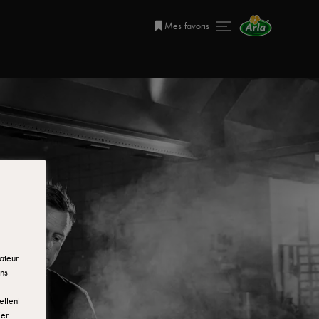
Mes favoris
ateur
ns
ettent
ier