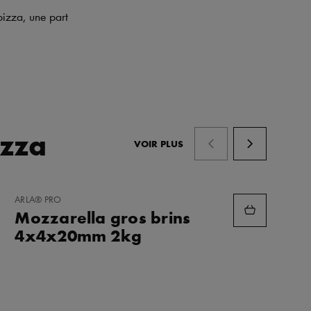
 pizza, une part
izza
VOIR PLUS
AJOUTER
ARLA® PRO
AUX
Mozzarella gros brins
FAVORIS
4x4x20mm 2kg