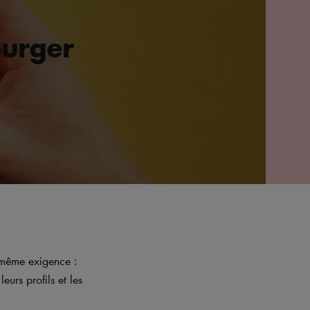
burger
a même exigence :
urs profils et les