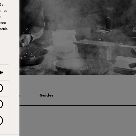
ée,
r les
s
ence
actés.
if
aborations
Guides