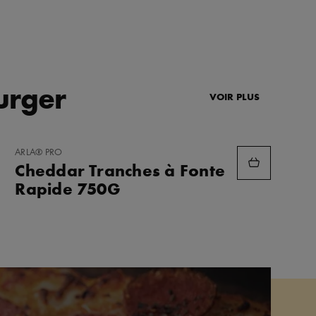
urger
VOIR PLUS
AJOUTER
ARLA® PRO
AUX
Cheddar Tranches à Fonte
FAVORIS
Rapide 750G