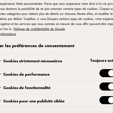
expérience Web personnalisée. Parce que nous respectons votre droit à la vie priv
ous donnons la possibilité de ne pas autoriser certains types de cookies. Cliquez su
entes catégories pour obtenir plus de détails sur chacune d'entre elles, et modifier le
tres par défaut. Toutefois, si vous bloquez certains types de cookies, votre expéri
lectif. Nos produits sont conçus avec celles
igation et les services que nous sommes en mesure de vous offrir peuvent être imp
sionnés, pâtissiers créatifs, pizzaiolos
ez lire la
Politique de confidentialité de Google
’informations
es visages qui nous inspirent, nous
veloppement, de l’idée à l’assiette.
er les préférences de consentement
Toujours act
Cookies strictement nécessaires
Cookies de performance
e pizza
Nos partenaires de pâtisserie
Autres coll
Cookies de fonctionnalité
Cookies pour une publicité ciblée
rez nos partenaires