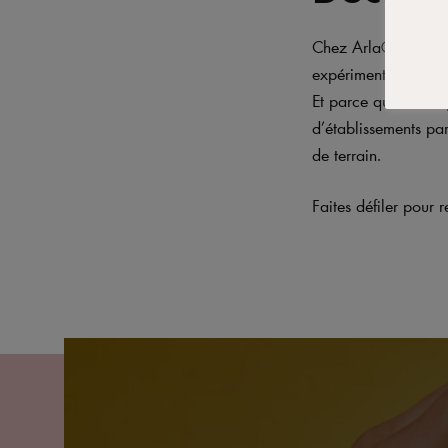
Chez Arla® Pro, no
expérimentés.
Et parce qu’un bon 
d’établissements par
de terrain.
Faites défiler pour r