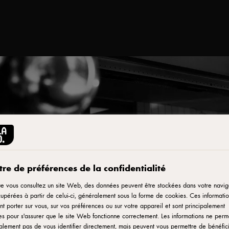
auté de
re de préférences de la confidentialité
e vous consultez un site Web, des données peuvent être stockées dans votre navig
upérées à partir de celui-ci, généralement sous la forme de cookies. Ces informatio
nnés et
t porter sur vous, sur vos préférences ou sur votre appareil et sont principalement
ées pour s'assurer que le site Web fonctionne correctement. Les informations ne perm
lement pas de vous identifier directement, mais peuvent vous permettre de bénéfic