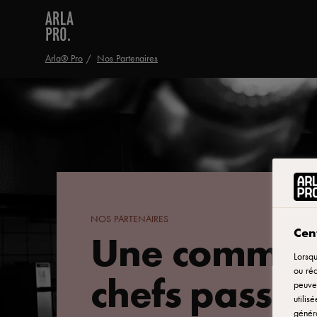
Arla® Pro
Nos Partenaires
NOS PARTENAIRES
Une commun
Cent
Lorsqu
ou réc
chefs passio
peuven
utilis
généra