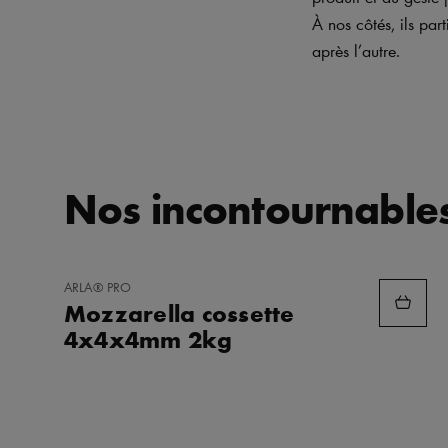
À nos côtés, ils part
après l’autre.
Nos incontournables
AJOUTER
ARLA® PRO
AUX
Mozzarella cossette
FAVORIS
4x4x4mm 2kg