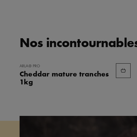
Nos incontournables
AJOUTER
ARLA® PRO
AUX
Cheddar mature tranches
FAVORIS
1kg