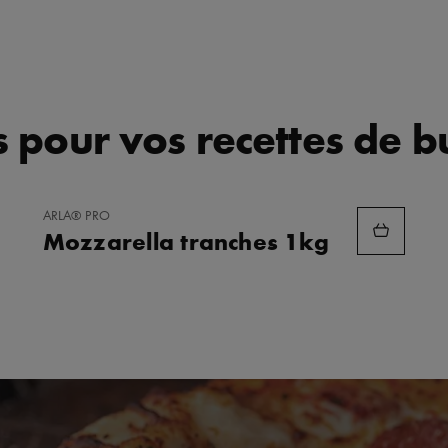
 pour vos recettes de b
AJOUTER
ARLA® PRO
AUX
Mozzarella tranches 1kg
FAVORIS