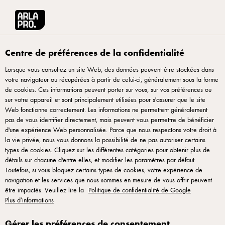
Arla® Pro
Recettes
Pizza express à la tomate et mozzarella gros brins
Centre de préférences de la confidentialité
Lorsque vous consultez un site Web, des données peuvent être stockées dans
votre navigateur ou récupérées à partir de celui-ci, généralement sous la forme
Pizza express à la tomate
de cookies. Ces informations peuvent porter sur vous, sur vos préférences ou
et mozzarella gros brins
sur votre appareil et sont principalement utilisées pour s'assurer que le site
Web fonctionne correctement. Les informations ne permettent généralement
pas de vous identifier directement, mais peuvent vous permettre de bénéficier
Une recette de pizza maison rapide et accessible, parfaite
d'une expérience Web personnalisée. Parce que nous respectons votre droit à
la vie privée, nous vous donnons la possibilité de ne pas autoriser certains
pour les services du quotidien ou les cartes à rotation rapide.
types de cookies. Cliquez sur les différentes catégories pour obtenir plus de
Une pâte express, une sauce tomate maison aux échalotes et
détails sur chacune d'entre elles, et modifier les paramètres par défaut.
une mozzarella gros brins qui fond généreusement à la
Toutefois, si vous bloquez certains types de cookies, votre expérience de
navigation et les services que nous sommes en mesure de vous offrir peuvent
cuisson : une base simple et efficace, à décliner selon
être impactés. Veuillez lire la
Politique de confidentialité de Google
l’inspiration. À partir de cette version classique, libre à vous
Plus d’informations
d’ajouter légumes grillés, charcuterie, herbes fraîches ou
Gérer les préférences de consentement
fromages pour créer vos propres variations. Idéale pour