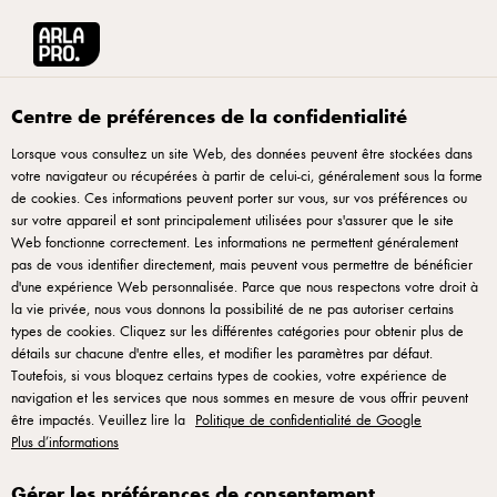
Arla® Pro
Recettes
Burger gourmet façon antipastis italiens et mozzarella 
Centre de préférences de la confidentialité
Lorsque vous consultez un site Web, des données peuvent être stockées dans
votre navigateur ou récupérées à partir de celui-ci, généralement sous la forme
Burger gourmet façon
de cookies. Ces informations peuvent porter sur vous, sur vos préférences ou
antipastis italiens et
sur votre appareil et sont principalement utilisées pour s'assurer que le site
Web fonctionne correctement. Les informations ne permettent généralement
mozzarella fondante
pas de vous identifier directement, mais peuvent vous permettre de bénéficier
d'une expérience Web personnalisée. Parce que nous respectons votre droit à
la vie privée, nous vous donnons la possibilité de ne pas autoriser certains
Un burger qui sent bon l’Italie et les longues tablées d’été.
types de cookies. Cliquez sur les différentes catégories pour obtenir plus de
Boulettes de bœuf mijotées, aubergines grillées, mozzarella
détails sur chacune d'entre elles, et modifier les paramètres par défaut.
Toutefois, si vous bloquez certains types de cookies, votre expérience de
fondante… ici, on s’inspire des antipasti, on assemble avec
navigation et les services que nous sommes en mesure de vous offrir peuvent
générosité et on twiste les codes du burger à la sauce
être impactés. Veuillez lire la
Politique de confidentialité de Google
méditerranéenne. Un format street food qui garde l’âme d’un
Plus d’informations
plat cuisiné, pensé pour séduire les amateurs de recettes
Gérer les préférences de consentement