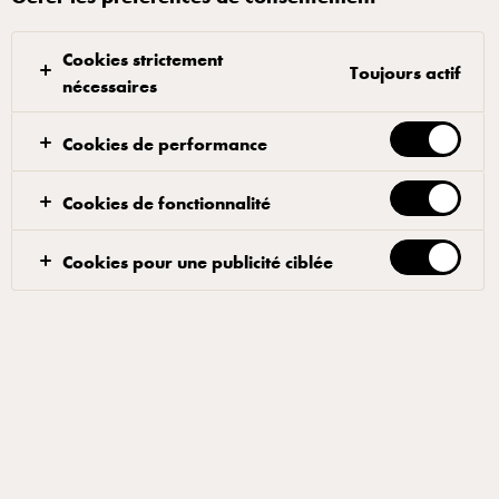
gourmandes, ensoleillées et pleines de caractère. À proposer
en suggestion du moment ou en burger signature pour varier
Cookies strictement
des grands classiques.
Toujours actif
nécessaires
Cookies de performance
Formez 4 boulettes de viande. Salez et poivrez avant
Cookies de fonctionnalité
de faire frire 2 minutes de chaque côté jusqu'à ce
qu'elles soient légèrement dorées. Procéder de même
Cookies pour une publicité ciblée
avec l'aubergine
Faites frire l'ail et les oignons finement hachés dans
l'huile jusqu'à ce qu'ils soient clairs. Ajouter les
tomates concassées et cuire 5 minutes. Assaisonner à
votre goût avec du thym, du sel, du poivre et du
vinaigre balsamique (vous pouvez utiliser la sauce
tomate déjà préparée).