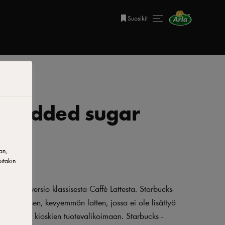
Suosikit
 no added sugar
an,
itakin
empi versio klassisesta Caffè Lattesta. Starbucks-
 harmonisen, kevyemmän latten, jossa ei ole lisättyä
eeksi sekä kioskien tuotevalikoimaan. Starbucks -