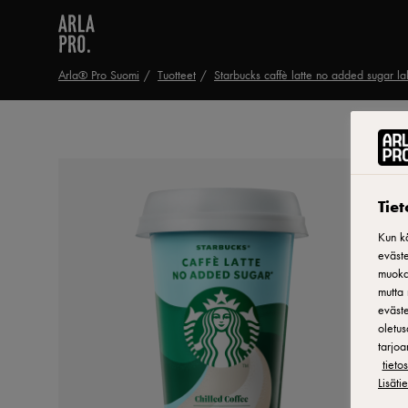
Arla® Pro Suomi
Tuotteet
Starbucks caffè latte no added sugar l
Tie
Kun kä
eväste
muokat
mutta 
eväste
oletus
tarjoa
tiet
Lisäti