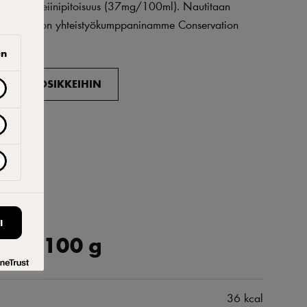
Korkea kofeiinipitoisuus (37mg/100ml). Nautitaan
vintuotantoon yhteistyökumppaninamme Conservation
ton.
en
ISÄÄ SUOSIKKEIHIN
I
 per 100 g
36 kcal