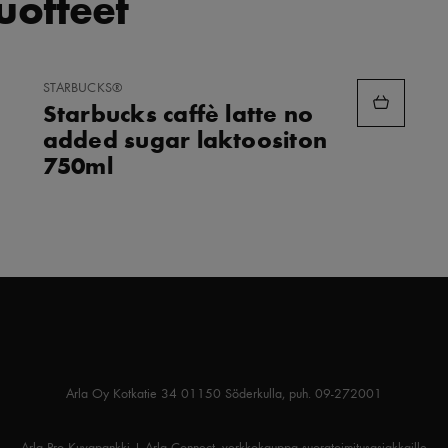
tuotteet
LISÄÄ
STARBUCKS®
SUOSIKKEIHIN
Starbucks caffè latte no
added sugar laktoositon
750ml
Arla Oy Kotkatie 34 01150 Söderkulla, puh. 09-272001
Arla Pro Kuvapankki
|
Arla Connect -verkkokauppa suoratoimitusasiakkaille