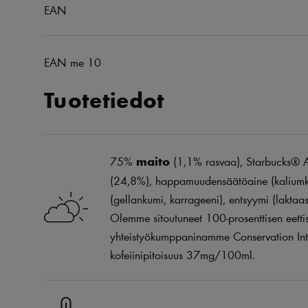
EAN
EAN me 10
Tuotetiedot
75%
maito
(1,1% rasvaa), Starbucks® Ar
(24,8%), happamuudensäätöaine (kaliumkar
(gellankumi, karrageeni), entsyymi (laktaa
Olemme sitoutuneet 100-prosenttisen eetti
yhteistyökumppaninamme Conservation Int
kofeiinipitoisuus 37mg/100ml.