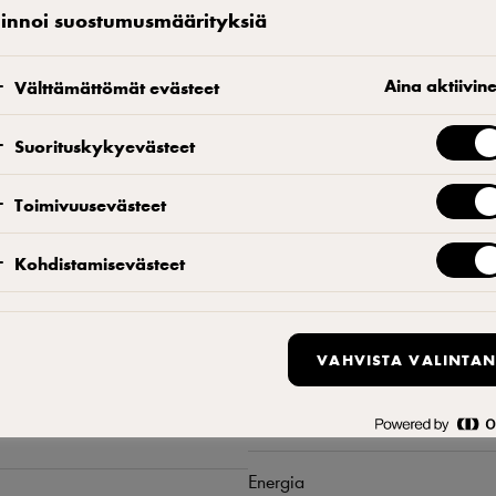
maitokahvijuomat on valmistettu Starbucks Arabica-kahvista. 
linnoi suostumusmäärityksiä
kylmänä. Olemme sitoutuneet 100-prosenttisen eettiseen kah
International. UHT-käsitelty. Sisältää makeutusainetta. Laktoosi
Aina aktiivin
Välttämättömät evästeet
KATSO, MISTÄ VOIT OSTAA TUOTTEEN
L
Suorituskykyevästeet
Löydä yhteyshenkilösi
Toimivuusevästeet
Kohdistamisevästeet
VAHVISTA VALINTAN
Ravintosisältö
Energia