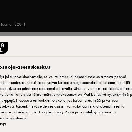
aktoositon 220ml
STARBUCKS®
Starbucks caffè latte
tosuoja-asetuskeskus
laktoositon 220ml
yt jollakin verkkosivustolla, se voi tallentaa tai hakea tietoja selaimesta yleensä
iden muodossa. Nämä tiedot voivat koskea sinua, asetuksiasi tai laitettasi tai niillä
aan sivustoa toimimaan odottamallasi tavalla. Sinua ei voi tunnistaa tiedoista suora
ne voivat tarjota yksilöllisemmän verkkokokemuksen. Voit kieltäytyä hyväksymästä jo
ID: 25421
tyyppejä. Napsauta eri luokkien otsikoita, jos haluat lukea lisää ja vaihtaa
asetuksia. Joidenkin evästeiden estäminen voi vaikuttaa verkkokokemukseesi ja
Starbucks Caffè Latte No Added Sugar -maitokahvijuoma on kevy
miimme palveluihin. Lue
Google Privacy Policy
ja
evästekäytäntömme
ja
espresso ja laktoositon maito muodostavat yhdessä täydellisen
osuojakäytäntömme
etoja
sokeria. Loistava tuote esimerkiksi kahviloiden take away -tuott