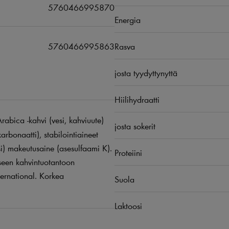
5760466995870
Energia
5760466995863
Rasva
josta tyydyttynyttä
Hiilihydraatti
abica -kahvi (vesi, kahviuute)
josta sokerit
bonaatti), stabilointiaineet
si) makeutusaine (asesulfaami K).
Proteiini
seen kahvintuotantoon
ernational. Korkea
Suola
Laktoosi