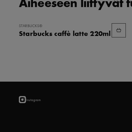
Aiheeseen liittyvät 
LISÄÄ
STARBUCKS®
SUOSIKKEIHIN
Starbucks caffè latte 220ml
Instagram