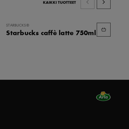
KAIKKI TUOTTEET
LISÄÄ
STARBUCKS®
SUOSIKKEIHIN
Starbucks caffè latte 750ml