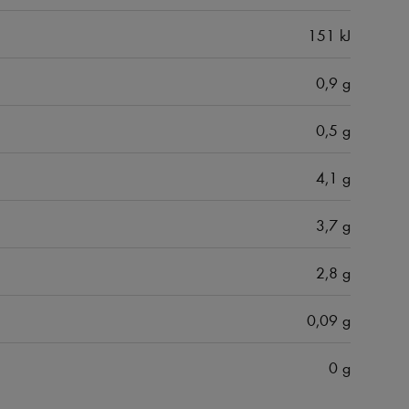
151 kJ
0,9 g
0,5 g
4,1 g
3,7 g
2,8 g
0,09 g
0 g