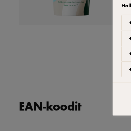
Hal
EAN-koodit