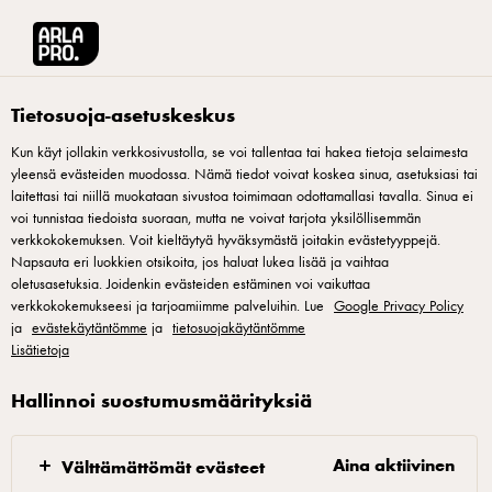
Arla® Pro Suomi
Tuotteet
Castello mustapippuri tuorejuusto 125g
Tietosuoja-asetuskeskus
Kun käyt jollakin verkkosivustolla, se voi tallentaa tai hakea tietoja selaimesta
yleensä evästeiden muodossa. Nämä tiedot voivat koskea sinua, asetuksiasi tai
laitettasi tai niillä muokataan sivustoa toimimaan odottamallasi tavalla. Sinua ei
voi tunnistaa tiedoista suoraan, mutta ne voivat tarjota yksilöllisemmän
verkkokokemuksen. Voit kieltäytyä hyväksymästä joitakin evästetyyppejä.
Napsauta eri luokkien otsikoita, jos haluat lukea lisää ja vaihtaa
oletusasetuksia. Joidenkin evästeiden estäminen voi vaikuttaa
CASTELLO®
verkkokokemukseesi ja tarjoamiimme palveluihin. Lue
Google Privacy Policy
Castello mustapippuri
ja
evästekäytäntömme
ja
tietosuojakäytäntömme
Lisätietoja
tuorejuusto 125g
Hallinnoi suostumusmäärityksiä
ID: 22421
Aina aktiivinen
Castello Mustapippuri tuorejuusto on täyteläinen ja
Välttämättömät evästeet