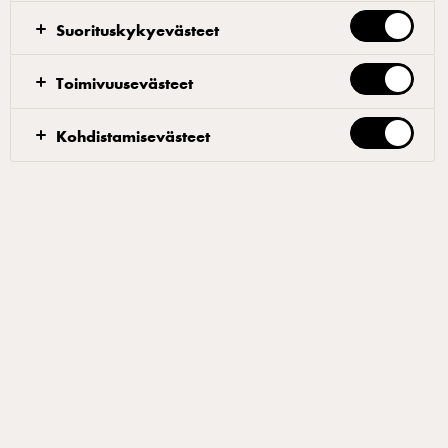
kermaisen pehmeä juusto, jossa on mukana ripaus rouhittua
mustapippuria. Mausteikas mutta kokonaisaromiltaan
Suorituskykyevästeet
mukavan mieto herkku sopii erinomaisesti esimerkiksi
Toimivuusevästeet
ravintoloiden juustolautasten osaksi tai vaikka
hotelliaamiaisen juustopöydästä tarjottavaksi. Mainio valinta
Kohdistamisevästeet
moniin sesonkeihin, esimerkiksi jouluun, uuteenvuoteen ja
kevään juhliin. Kokeile myös ruoanlaitossa esimerkiksi
kastikkeiden maustajana. Runsasrasvainen.
LISÄÄ SUOSIKKEIHIN
KATSO, MISTÄ VOIT OSTAA TUOTTEEN
Löydä yhteyshenkilösi