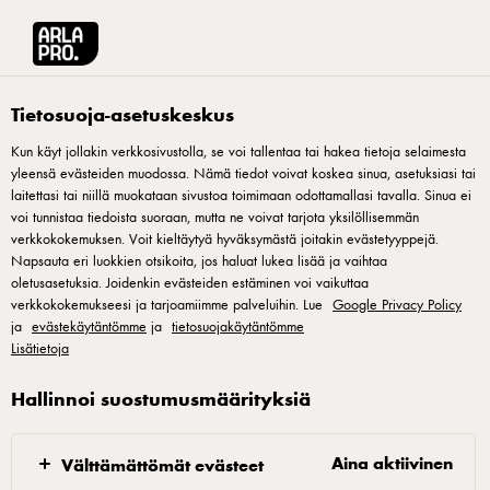
Arla® Pro Suomi
Tuotteet
Arla rasvaton maito Suomi 1L
Tietosuoja-asetuskeskus
Kun käyt jollakin verkkosivustolla, se voi tallentaa tai hakea tietoja selaimesta
yleensä evästeiden muodossa. Nämä tiedot voivat koskea sinua, asetuksiasi tai
laitettasi tai niillä muokataan sivustoa toimimaan odottamallasi tavalla. Sinua ei
voi tunnistaa tiedoista suoraan, mutta ne voivat tarjota yksilöllisemmän
verkkokokemuksen. Voit kieltäytyä hyväksymästä joitakin evästetyyppejä.
Napsauta eri luokkien otsikoita, jos haluat lukea lisää ja vaihtaa
oletusasetuksia. Joidenkin evästeiden estäminen voi vaikuttaa
verkkokokemukseesi ja tarjoamiimme palveluihin. Lue
Google Privacy Policy
ja
evästekäytäntömme
ja
tietosuojakäytäntömme
Lisätietoja
Hallinnoi suostumusmäärityksiä
Aina aktiivinen
Välttämättömät evästeet