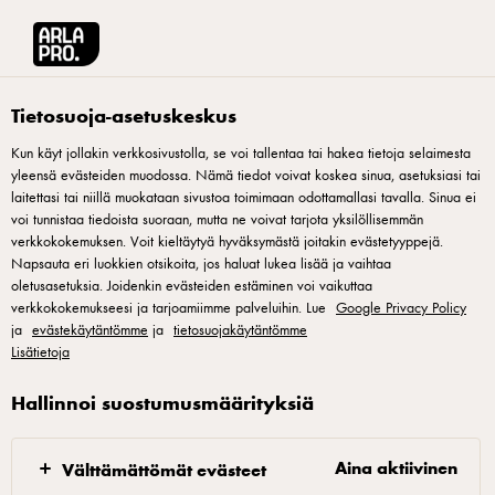
Arla® Pro Suomi
Tuotteet
Arla Protein rahka fruity mix 500g laktoositon
Tietosuoja-asetuskeskus
Kun käyt jollakin verkkosivustolla, se voi tallentaa tai hakea tietoja selaimesta
yleensä evästeiden muodossa. Nämä tiedot voivat koskea sinua, asetuksiasi tai
laitettasi tai niillä muokataan sivustoa toimimaan odottamallasi tavalla. Sinua ei
voi tunnistaa tiedoista suoraan, mutta ne voivat tarjota yksilöllisemmän
verkkokokemuksen. Voit kieltäytyä hyväksymästä joitakin evästetyyppejä.
Napsauta eri luokkien otsikoita, jos haluat lukea lisää ja vaihtaa
oletusasetuksia. Joidenkin evästeiden estäminen voi vaikuttaa
verkkokokemukseesi ja tarjoamiimme palveluihin. Lue
Google Privacy Policy
ja
evästekäytäntömme
ja
tietosuojakäytäntömme
Lisätietoja
Hallinnoi suostumusmäärityksiä
Aina aktiivinen
Välttämättömät evästeet