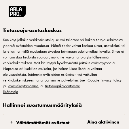
Arla® Pro Suomi
Tuotteet
Arla Lempi texmex crème fraîche lime-korianteri
Tietosuoja-asetuskeskus
Kun käyt jollakin verkkosivustolla, se voi tallentaa tai hakea tietoja selaimesta
yleensä evästeiden muodossa. Nämä tiedot voivat koskea sinua, asetuksiasi tai
laitettasi tai niillä muokataan sivustoa toimimaan odottamallasi tavalla. Sinua ei
voi tunnistaa tiedoista suoraan, mutta ne voivat tarjota yksilöllisemmän
verkkokokemuksen. Voit kieltäytyä hyväksymästä joitakin evästetyyppejä.
Napsauta eri luokkien otsikoita, jos haluat lukea lisää ja vaihtaa
oletusasetuksia. Joidenkin evästeiden estäminen voi vaikuttaa
verkkokokemukseesi ja tarjoamiimme palveluihin. Lue
Google Privacy Policy
ja
evästekäytäntömme
ja
tietosuojakäytäntömme
Lisätietoja
Hallinnoi suostumusmäärityksiä
Aina aktiivinen
Välttämättömät evästeet