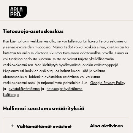
Arla® Pro Suomi
Tuotteet
Arla Lempi ruokakerma 15% 3dl laktoositon
Tietosuoja-asetuskeskus
Kun käyt jollakin verkkosivustolla, se voi tallentaa tai hakea tietoja selaimesta
yleensä evästeiden muodossa. Nämä tiedot voivat koskea sinua, asetuksiasi tai
laitettasi tai niillä muokataan sivustoa toimimaan odottamallasi tavalla. Sinua ei
voi tunnistaa tiedoista suoraan, mutta ne voivat tarjota yksilöllisemmän
verkkokokemuksen. Voit kieltäytyä hyväksymästä joitakin evästetyyppejä.
Napsauta eri luokkien otsikoita, jos haluat lukea lisää ja vaihtaa
oletusasetuksia. Joidenkin evästeiden estäminen voi vaikuttaa
verkkokokemukseesi ja tarjoamiimme palveluihin. Lue
Google Privacy Policy
ja
evästekäytäntömme
ja
tietosuojakäytäntömme
Lisätietoja
Hallinnoi suostumusmäärityksiä
Aina aktiivinen
Välttämättömät evästeet