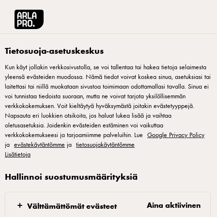
Arla® Pro Suomi
Tuotteet
Arla kuohukerma laktoositon 2dl (ESL)
Tietosuoja-asetuskeskus
Kun käyt jollakin verkkosivustolla, se voi tallentaa tai hakea tietoja selaimesta
yleensä evästeiden muodossa. Nämä tiedot voivat koskea sinua, asetuksiasi tai
laitettasi tai niillä muokataan sivustoa toimimaan odottamallasi tavalla. Sinua ei
voi tunnistaa tiedoista suoraan, mutta ne voivat tarjota yksilöllisemmän
verkkokokemuksen. Voit kieltäytyä hyväksymästä joitakin evästetyyppejä.
Napsauta eri luokkien otsikoita, jos haluat lukea lisää ja vaihtaa
oletusasetuksia. Joidenkin evästeiden estäminen voi vaikuttaa
verkkokokemukseesi ja tarjoamiimme palveluihin. Lue
Google Privacy Policy
ja
evästekäytäntömme
ja
tietosuojakäytäntömme
Lisätietoja
Hallinnoi suostumusmäärityksiä
Aina aktiivinen
Välttämättömät evästeet