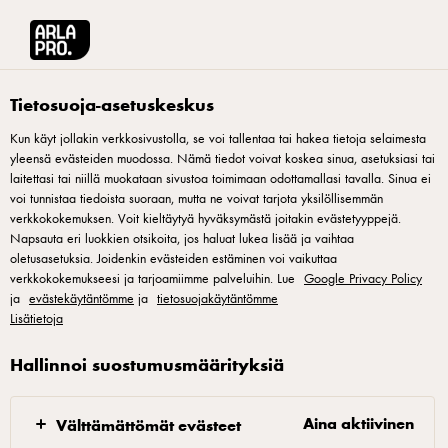
Arla® Pro Suomi
Tuotteet
Ingmariini normaalisuolainen 500g
Tietosuoja-asetuskeskus
Kun käyt jollakin verkkosivustolla, se voi tallentaa tai hakea tietoja selaimesta
yleensä evästeiden muodossa. Nämä tiedot voivat koskea sinua, asetuksiasi tai
laitettasi tai niillä muokataan sivustoa toimimaan odottamallasi tavalla. Sinua ei
voi tunnistaa tiedoista suoraan, mutta ne voivat tarjota yksilöllisemmän
verkkokokemuksen. Voit kieltäytyä hyväksymästä joitakin evästetyyppejä.
Napsauta eri luokkien otsikoita, jos haluat lukea lisää ja vaihtaa
oletusasetuksia. Joidenkin evästeiden estäminen voi vaikuttaa
verkkokokemukseesi ja tarjoamiimme palveluihin. Lue
Google Privacy Policy
ja
evästekäytäntömme
ja
tietosuojakäytäntömme
Lisätietoja
Hallinnoi suostumusmäärityksiä
Aina aktiivinen
Välttämättömät evästeet