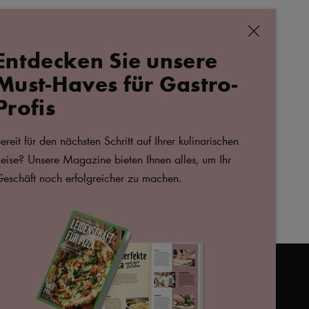
schließen
Entdecken Sie unsere
ALLE REZEPTE
Must-Haves für Gastro-
Profis
ache
Gourmet Käse
K
ella
S
ereit für den nächsten Schritt auf Ihrer kulinarischen
T
eise? Unsere Magazine bieten Ihnen alles, um Ihr
eschäft noch erfolgreicher zu machen.