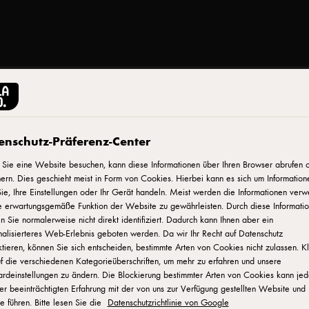
enschutz-Präferenz-Center
Drucken
Sie eine Website besuchen, kann diese Informationen über Ihren Browser abrufen 
ern. Dies geschieht meist in Form von Cookies. Hierbei kann es sich um Information
ie, Ihre Einstellungen oder Ihr Gerät handeln. Meist werden die Informationen verw
e erwartungsgemäße Funktion der Website zu gewährleisten. Durch diese Informati
 Sie normalerweise nicht direkt identifiziert. Dadurch kann Ihnen aber ein
 aussieht als
alisierteres Web-Erlebnis geboten werden. Da wir Ihr Recht auf Datenschutz
wandelt Ihre
tieren, können Sie sich entscheiden, bestimmte Arten von Cookies nicht zulassen. K
f die verschiedenen Kategorieüberschriften, um mehr zu erfahren und unsere
 Geschmäckern.
ardeinstellungen zu ändern. Die Blockierung bestimmter Arten von Cookies kann je
hung aus
er beeinträchtigten Erfahrung mit der von uns zur Verfügung gestellten Website und
o oder
e führen. Bitte lesen Sie die
Datenschutzrichtlinie von Google