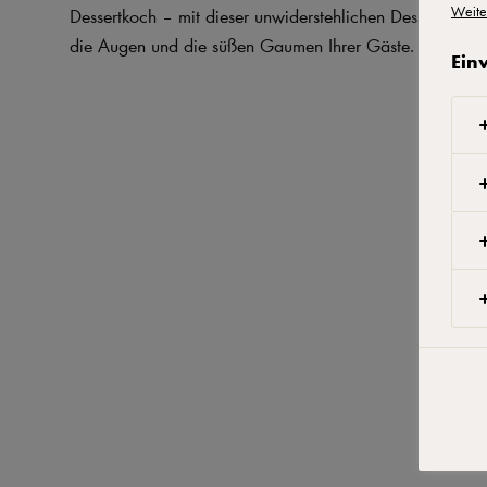
Weite
Dessertkoch – mit dieser unwiderstehlichen Dessertpizz
die Augen und die süßen Gaumen Ihrer Gäste.
Ein