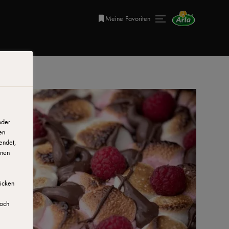
Meine Favoriten
oder
en
endet,
onen
licken
doch