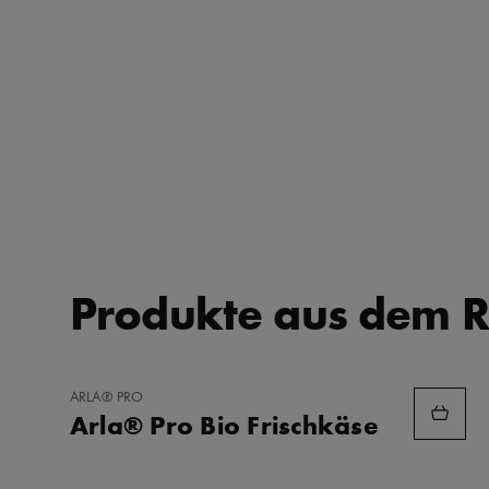
Produkte aus dem R
ZU
ARLA® PRO
FAVORITEN
Arla® Pro Bio Frischkäse
HINZUFÜGEN