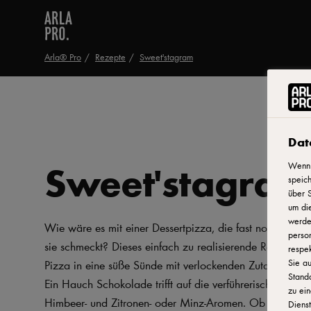
Arla® Pro
Rezepte
Sweet'stagram
Dat
Sweet'stagram
Wenn 
speich
über S
um di
werden
Wie wäre es mit einer Dessertpizza, die fast noch besser
person
sie schmeckt? Dieses einfach zu realisierende Rezept ver
respek
Sie au
Pizza in eine süße Sünde mit verlockenden Zutaten und
Stand
Ein Hauch Schokolade trifft auf die verführerische Misc
zu ein
Himbeer- und Zitronen- oder Minz-Aromen. Ob Pizzaiol
Dienst