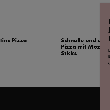
tins Pizza
Schnelle und einf
Pizza mit Mozzar
B
Sticks
R
G