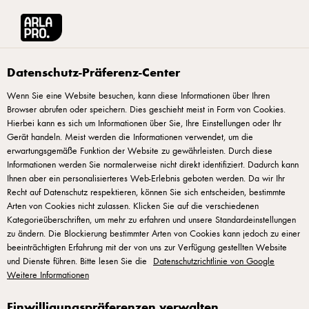
Arla® Pro
Rezepte
Scandinavian Dream
Datenschutz-Präferenz-Center
Wenn Sie eine Website besuchen, kann diese Informationen über Ihren
Browser abrufen oder speichern. Dies geschieht meist in Form von Cookies.
Scandinavian Dream
Hierbei kann es sich um Informationen über Sie, Ihre Einstellungen oder Ihr
Gerät handeln. Meist werden die Informationen verwendet, um die
erwartungsgemäße Funktion der Website zu gewährleisten. Durch diese
Informationen werden Sie normalerweise nicht direkt identifiziert. Dadurch kann
Ihnen aber ein personalisierteres Web-Erlebnis geboten werden. Da wir Ihr
Recht auf Datenschutz respektieren, können Sie sich entscheiden, bestimmte
Arten von Cookies nicht zulassen. Klicken Sie auf die verschiedenen
Für die Patties alle Zutaten gründlich verkneten und zu
Kategorieüberschriften, um mehr zu erfahren und unsere Standardeinstellungen
10 Patties formen. Für die Wacholder-Creme Beeren
zu ändern. Die Blockierung bestimmter Arten von Cookies kann jedoch zu einer
zerdrücken und mit übrigen Zutaten verrühren.
beeinträchtigten Erfahrung mit der von uns zur Verfügung gestellten Website
und Dienste führen. Bitte lesen Sie die
Datenschutzrichtlinie von Google
Möhren mit Öl mischen, auf einem Blech verteilen, mit
Weitere Informationen
1 TL Salz und Pfeffer würzen und im Ofen bei 175
Einwilligungspräferenzen verwalten