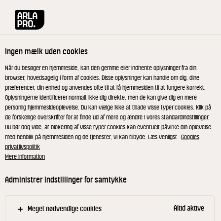
Arla® Pro
Produkter
Øko Danbo Ost mellemlagret i skiver 2x10 g
Ingen mælk uden cookies
Når du besøger en hjemmeside, kan den gemme eller indhente oplysninger fra din
browser, hovedsagelig i form af cookies. Disse oplysninger kan handle om dig, dine
præferencer, din enhed og anvendes ofte til at få hjemmesiden til at fungere korrekt.
RIBERHUS®
Oplysningerne identificerer normalt ikke dig direkte, men de kan give dig en mere
Øko Danbo Ost
personlig hjemmesideoplevelse. Du kan vælge ikke at tillade visse typer cookies. Klik på
de forskellige overskrifter for at finde ud af mere og ændre i vores standardindstillinger.
mellemlagret i skiver 2x10 g
Du bør dog vide, at blokering af visse typer cookies kan eventuelt påvirke din oplevelse
med henblik på hjemmesiden og de tjenester, vi kan tilbyde. Læs venligst
Googles
privatlivspolitik
Mere information
ID: 582285 20x20 g
Administrer indstillinger for samtykke
Den gode Riberhus® ost i kuvertskiver, fås i tre
stærke varianter. Med Riberhus® økologisk ML 45+
signalerer du både kvalitet og værdier, men
Altid aktive
Meget nødvendige cookies
Riberhus® fås også i 45+ og i en fedtreduceret 30+