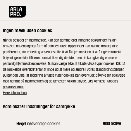
Arla® Pro
Produkter
Danbo Ost mild kuvertskiver 30+ 2x10 g
Ingen mælk uden cookies
Når du besøger en hjemmeside, kan den gemme eller indhente oplysninger fra din
browser, hovedsagelig i form af cookies. Disse oplysninger kan handle om dig, dine
præferencer, din enhed og anvendes ofte til at få hjemmesiden til at fungere korrekt.
RIBERHUS®
Oplysningerne identificerer normalt ikke dig direkte, men de kan give dig en mere
Danbo Ost mild
personlig hjemmesideoplevelse. Du kan vælge ikke at tillade visse typer cookies. Klik på
de forskellige overskrifter for at finde ud af mere og ændre i vores standardindstillinger.
kuvertskiver 30+ 2x10 g
Du bør dog vide, at blokering af visse typer cookies kan eventuelt påvirke din oplevelse
med henblik på hjemmesiden og de tjenester, vi kan tilbyde. Læs venligst
Googles
privatlivspolitik
Mere information
ID: 21753 20x20 g
Administrer indstillinger for samtykke
Den gode Riberhus® ost i kuvertskiver, fås i tre
stærke varianter. Med Riberhus® ML 30+ signalerer
du både kvalitet og værdier, men Riberhus® fås også
Altid aktive
Meget nødvendige cookies
i 45+ og i en økologisk udgave.