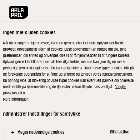
Arla® Pro
Produkter
Danbo ost mellemlagret kuvertskiver 45+ 2x10
Ingen mælk uden cookies
Når du besøger en hjemmeside, kan den gemme eller indhente oplysninger fra din
browser, hovedsagelig i form af cookies. Disse oplysninger kan handle om dig, dine
præferencer, din enhed og anvendes ofte til at få hjemmesiden til at fungere korrekt.
RIBERHUS®
Oplysningerne identificerer normalt ikke dig direkte, men de kan give dig en mere
Danbo ost mellemlagret
personlig hjemmesideoplevelse. Du kan vælge ikke at tillade visse typer cookies. Klik på
de forskellige overskrifter for at finde ud af mere og ændre i vores standardindstillinger.
kuvertskiver 45+ 2x10 g
Du bør dog vide, at blokering af visse typer cookies kan eventuelt påvirke din oplevelse
med henblik på hjemmesiden og de tjenester, vi kan tilbyde. Læs venligst
Googles
privatlivspolitik
Mere information
ID: 18161 20x20 g
Administrer indstillinger for samtykke
Den gode Riberhus® ost i kuvertskiver, fås i tre
stærke varianter. Med Riberhus® økologisk ML 45+
signalerer du både kvalitet og værdier, men
Altid aktive
Meget nødvendige cookies
Riberhus® fås også i 45+ og i en fedtreduceret 30+