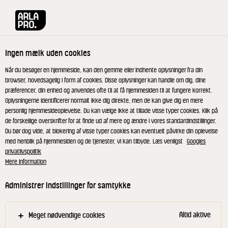
Arla® Pro
Produkter
Øko Rondelost mellemlagret 45+ 729 g
Ingen mælk uden cookies
Når du besøger en hjemmeside, kan den gemme eller indhente oplysninger fra din
browser, hovedsagelig i form af cookies. Disse oplysninger kan handle om dig, dine
præferencer, din enhed og anvendes ofte til at få hjemmesiden til at fungere korrekt.
RIBERHUS®
Oplysningerne identificerer normalt ikke dig direkte, men de kan give dig en mere
Øko Rondelost
personlig hjemmesideoplevelse. Du kan vælge ikke at tillade visse typer cookies. Klik på
de forskellige overskrifter for at finde ud af mere og ændre i vores standardindstillinger.
mellemlagret 45+ 729 g
Du bør dog vide, at blokering af visse typer cookies kan eventuelt påvirke din oplevelse
med henblik på hjemmesiden og de tjenester, vi kan tilbyde. Læs venligst
Googles
privatlivspolitik
Mere information
ID: 24882 12x730 g
Administrer indstillinger for samtykke
Riberhus® økologisk ML 45+ er flagskibet i serien af
Danmarks mest kendte oste. Resultatet af ypperligt
håndværk – cremet, aromatisk med et strejf af kit.
Altid aktive
Meget nødvendige cookies
Den leveres i en version udskåret, så den passer