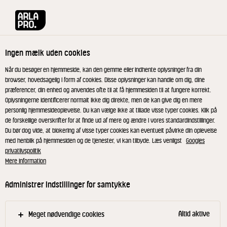
Arla® Pro
Produkter
Økologisk Danbo Mellemlagret 45+ 165 g
Ingen mælk uden cookies
Når du besøger en hjemmeside, kan den gemme eller indhente oplysninger fra din
browser, hovedsagelig i form af cookies. Disse oplysninger kan handle om dig, dine
præferencer, din enhed og anvendes ofte til at få hjemmesiden til at fungere korrekt.
Oplysningerne identificerer normalt ikke dig direkte, men de kan give dig en mere
personlig hjemmesideoplevelse. Du kan vælge ikke at tillade visse typer cookies. Klik på
de forskellige overskrifter for at finde ud af mere og ændre i vores standardindstillinger.
Du bør dog vide, at blokering af visse typer cookies kan eventuelt påvirke din oplevelse
med henblik på hjemmesiden og de tjenester, vi kan tilbyde. Læs venligst
Googles
privatlivspolitik
Mere information
Administrer indstillinger for samtykke
Altid aktive
Meget nødvendige cookies