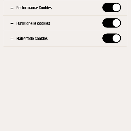
Performance Cookies
Funktionelle cookies
Målrettede cookies
ARLA KLOVBORG®
Økologisk Danbo
Mellemlagret 45+ 165 g
ID: 794735 9x165 g
Arla Klovborg® Økologisk er fremstillet af naturlige