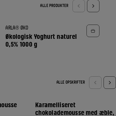
ALLE PRODUKTER
TILFØJ
ARLA® ØKO
TIL
FAVORITTER
Økologisk Yoghurt naturel
0,5% 1000 g
ALLE OPSKRIFTER
mousse
Karamelliseret
chokolademousse med æble,