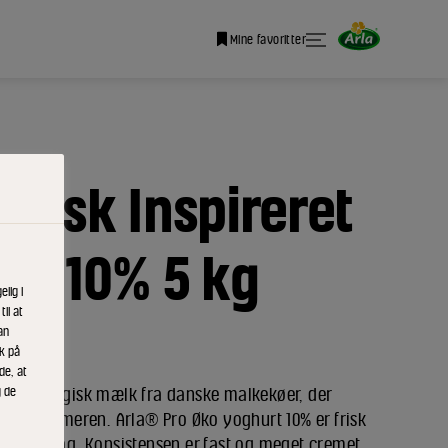
Mine favoritter
ræsk Inspireret
rt 10% 5 kg
lig i
il at
an
ik på
de, at
 på økologisk mælk fra danske malkekøer, der
g de
m sommeren. Arla® Pro Øko yoghurt 10% er frisk
 flødesmag. Konsistensen er fast og meget cremet,