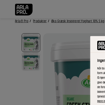
Arla® Pro
Produkter
Øko Græsk Inspireret Yoghurt 10% 5 kg
Inge
Når du
form a
få hjem
give di
de fors
bloker
tjenest
Mere i