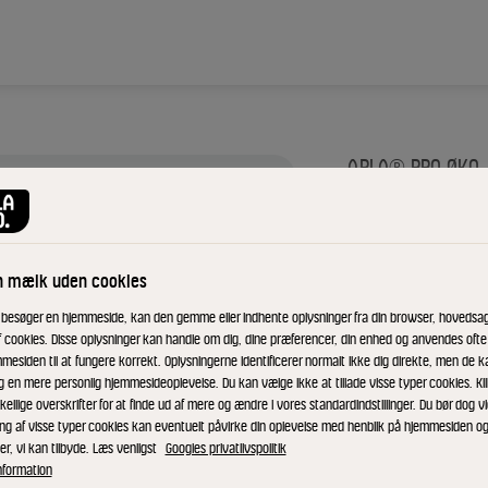
ARLA® PRO ØKO
Øko G
Yoghu
n mælk uden cookies
 besøger en hjemmeside, kan den gemme eller indhente oplysninger fra din browser, hovedsage
f cookies. Disse oplysninger kan handle om dig, dine præferencer, din enhed og anvendes ofte t
mesiden til at fungere korrekt. Oplysningerne identificerer normalt ikke dig direkte, men de k
ID: 22742 1x5 kg
g en mere personlig hjemmesideoplevelse. Du kan vælge ikke at tillade visse typer cookies. Kl
kellige overskrifter for at finde ud af mere og ændre i vores standardindstillinger. Du bør dog vi
En yoghurt lavet
ing af visse typer cookies kan eventuelt påvirke din oplevelse med henblik på hjemmesiden o
er, vi kan tilbyde. Læs venligst
Googles privatlivspolitik
kommer på græs o
nformation
syrlig med en let