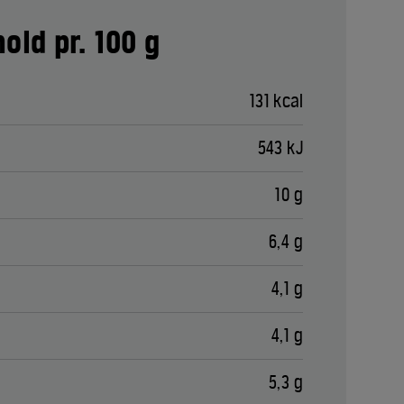
old pr. 100 g
131 kcal
543 kJ
10 g
6,4 g
4,1 g
4,1 g
5,3 g