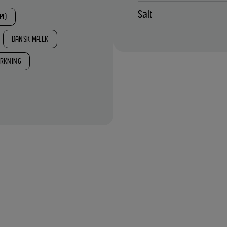
Salt
PI)
DANSK MÆLK
RKNING