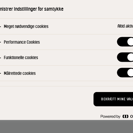
og den udskiller 
istrer indstillinger for samtykke
salater på buffete
grøntsager som tz
Altid akti
Meget nødvendige cookies
dressinger og kol
kærnemælksdrikk
Performance Cookies
desserter.
Funktionelle cookies
KØB NU
Find din konsu
Målrettede cookies
BEKRÆFT MINE VAL