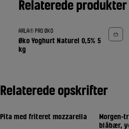
Relaterede produkter
TILFØJ
ARLA® PRO ØKO
TIL
FAVORITTER
Øko Yoghurt Naturel 0,5% 5
kg
Relaterede opskrifter
Pita med friteret mozzarella
Morgen-tr
blåbær, y