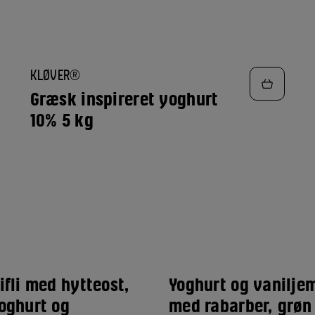
TILFØJ
KLØVER®
TIL
FAVORITTER
Græsk inspireret yoghurt
10% 5 kg
ifli med hytteost,
Yoghurt og vanilje
oghurt og
med rabarber, grøn