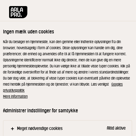
Arla® Pro
Opskrifter
Morgen-trifli med hytteost, blåbær, yoghurt o
Ingen mælk uden cookies
Morgen-trifli med hytteost,
Når du besøger en hjemmeside, kan den gemme eller indhente oplysninger fra din
browser, hovedsagelig i form af cookies. Disse oplysninger kan handle om dig, dine
blåbær, yoghurt og
præferencer, din enhed og anvendes ofte til at få hjemmesiden til at fungere korrekt.
Oplysningerne identificerer normalt ikke dig direkte, men de kan give dig en mere
hjemmelavet mysli på
personlig hjemmesideoplevelse. Du kan vælge ikke at tillade visse typer cookies. Klik på
de forskellige overskrifter for at finde ud af mere og ændre i vores standardindstillinger.
gårsdagens frugt
Du bør dog vide, at blokering af visse typer cookies kan eventuelt påvirke din oplevelse
med henblik på hjemmesiden og de tjenester, vi kan tilbyde. Læs venligst
Googles
privatlivspolitik
Trifli er oprindeligt en dessert, men denne lagdelte
Mere information
britiske delikatesse er med sin syrlighed og knas
Administrer indstillinger for samtykke
også oplagt som morgenmad. Det er også en god ret
til at få brugt frugt, der har ligget lidt for længe –
Altid aktive
Meget nødvendige cookies
her i form af en nem mysli. I denne variant er den