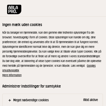
Arla® Pro
Produkter
Milkshake m. vanilje 4% 2 l
Ingen mælk uden cookies
Når du besøger en hjemmeside, kan den gemme eller indhente oplysninger fra din
browser, hovedsagelig i form af cookies. Disse oplysninger kan handle om dig, dine
præferencer, din enhed og anvendes ofte til at få hjemmesiden til at fungere korrekt.
Oplysningerne identificerer normalt ikke dig direkte, men de kan give dig en mere
personlig hjemmesideoplevelse. Du kan vælge ikke at tillade visse typer cookies. Klik på
de forskellige overskrifter for at finde ud af mere og ændre i vores standardindstillinger.
Du bør dog vide, at blokering af visse typer cookies kan eventuelt påvirke din oplevelse
med henblik på hjemmesiden og de tjenester, vi kan tilbyde. Læs venligst
Googles
privatlivspolitik
Mere information
Administrer indstillinger for samtykke
Altid aktive
Meget nødvendige cookies