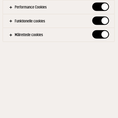
Performance Cookies
Funktionelle cookies
Målrettede cookies
MATILDE®
Milkshake m. vanilje 4% 2 l
ID: 594481 6x2 l
Den perfekte miks til hurtige og lækre shakes og
smoothies. Smagen er sød og cremet med en god og
jævn konsistens. Kom bær, frugt eller grønt i