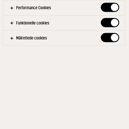
Performance Cookies
Funktionelle cookies
Målrettede cookies
ARLA® PROTEIN
Vanilje mælkedrik 500g
ID: 68757 8x500 g
Arla® Protein shake med en lækker smag af vanilje.
Den indeholder 26g protein per portion. Protein
bidrager til at vedligeholde og øge muskelmasse,