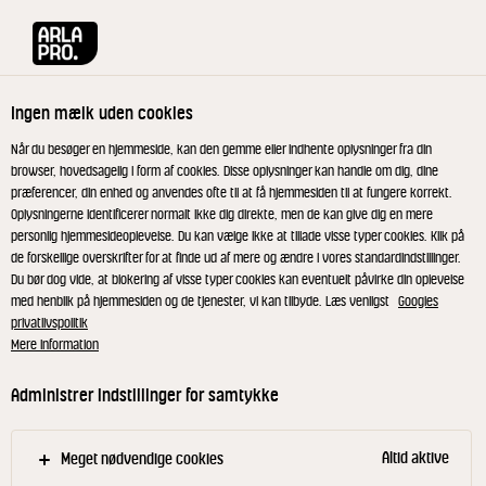
Arla® Pro
Produkter
Vanilje mælkedrik 500g
Ingen mælk uden cookies
Når du besøger en hjemmeside, kan den gemme eller indhente oplysninger fra din
browser, hovedsagelig i form af cookies. Disse oplysninger kan handle om dig, dine
præferencer, din enhed og anvendes ofte til at få hjemmesiden til at fungere korrekt.
Oplysningerne identificerer normalt ikke dig direkte, men de kan give dig en mere
personlig hjemmesideoplevelse. Du kan vælge ikke at tillade visse typer cookies. Klik på
de forskellige overskrifter for at finde ud af mere og ændre i vores standardindstillinger.
Du bør dog vide, at blokering af visse typer cookies kan eventuelt påvirke din oplevelse
med henblik på hjemmesiden og de tjenester, vi kan tilbyde. Læs venligst
Googles
privatlivspolitik
Mere information
Administrer indstillinger for samtykke
Altid aktive
Meget nødvendige cookies