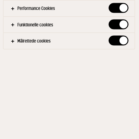
Performance Cookies
Funktionelle cookies
Målrettede cookies
MATILDE®
Milkshake Mix 3,9% 1 L
ID: 588443 10x1 l
Med Matilde Milkshake Mix er det let at lave
hjemmelavede, lækre og forfriskende milkshakes -
mindst lige så god som den, man køber på café.