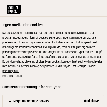
Arla® Pro
Produkter
Milkshake Mix 3,9% 1 L
Ingen mælk uden cookies
Når du besøger en hjemmeside, kan den gemme eller indhente oplysninger fra din
browser, hovedsagelig i form af cookies. Disse oplysninger kan handle om dig, dine
præferencer, din enhed og anvendes ofte til at få hjemmesiden til at fungere korrekt.
Oplysningerne identificerer normalt ikke dig direkte, men de kan give dig en mere
personlig hjemmesideoplevelse. Du kan vælge ikke at tillade visse typer cookies. Klik på
de forskellige overskrifter for at finde ud af mere og ændre i vores standardindstillinger.
Du bør dog vide, at blokering af visse typer cookies kan eventuelt påvirke din oplevelse
med henblik på hjemmesiden og de tjenester, vi kan tilbyde. Læs venligst
Googles
privatlivspolitik
Mere information
Administrer indstillinger for samtykke
Altid aktive
Meget nødvendige cookies