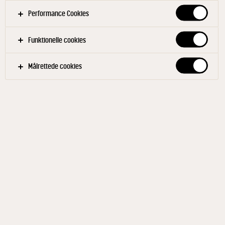
Performance Cookies
Funktionelle cookies
Målrettede cookies
COCIO®
Crushed Ice Classic 3,2% 1 l
ID: 27905 10x1 l
En kakaomilkshake specielt udviklet til sluchice-
maskine. Fremstillet på frisk dansk mælk, sukker og
kakao flavour, hvilket giver shaken en cremet og sød