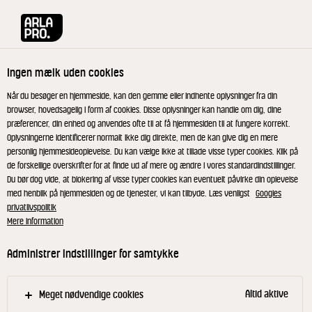
Arla® Pro
Produkter
Crushed Ice Classic 3,2% 1 l
Ingen mælk uden cookies
Når du besøger en hjemmeside, kan den gemme eller indhente oplysninger fra din
browser, hovedsagelig i form af cookies. Disse oplysninger kan handle om dig, dine
præferencer, din enhed og anvendes ofte til at få hjemmesiden til at fungere korrekt.
Oplysningerne identificerer normalt ikke dig direkte, men de kan give dig en mere
personlig hjemmesideoplevelse. Du kan vælge ikke at tillade visse typer cookies. Klik på
de forskellige overskrifter for at finde ud af mere og ændre i vores standardindstillinger.
Du bør dog vide, at blokering af visse typer cookies kan eventuelt påvirke din oplevelse
med henblik på hjemmesiden og de tjenester, vi kan tilbyde. Læs venligst
Googles
privatlivspolitik
Mere information
Administrer indstillinger for samtykke
Altid aktive
Meget nødvendige cookies